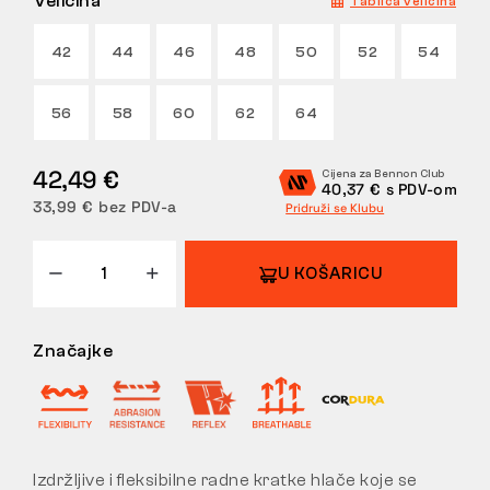
Veličina
Tablica veličina
POVRATI
42
44
46
48
50
52
54
56
58
60
62
64
42,49 €
Cijena za Bennon Club
40,37 € s PDV-om
33,99 € bez PDV-a
Pridruži se Klubu
U KOŠARICU
Značajke
Izdržljive i fleksibilne radne kratke hlače koje se