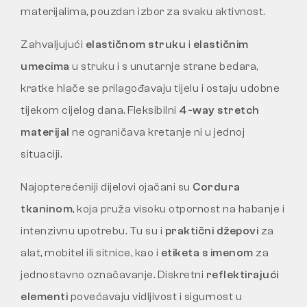
materijalima, pouzdan izbor za svaku aktivnost.
Zahvaljujući
elastičnom struku
i
elastičnim
umecima
u struku i s unutarnje strane bedara,
kratke hlače se prilagođavaju tijelu i ostaju udobne
tijekom cijelog dana. Fleksibilni
4-way stretch
materijal
ne ograničava kretanje ni u jednoj
situaciji.
Najopterećeniji dijelovi ojačani su
Cordura
tkaninom
, koja pruža visoku otpornost na habanje i
intenzivnu upotrebu. Tu su i
praktični džepovi
za
alat, mobitel ili sitnice, kao i
etiketa s imenom
za
jednostavno označavanje. Diskretni
reflektirajući
elementi
povećavaju vidljivost i sigurnost u