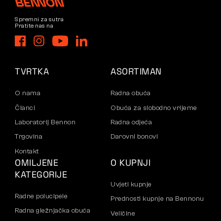
Spremni za sutra
Pratite nas na
TVRTKA
ASORTIMAN
O nama
Radna obuća
Članci
Obuća za slobodno vrijeme
Laboratorij Bennon
Radna odjeća
Trgovina
Darovni bonovi
Kontakt
OMILJENE
O KUPNJI
KATEGORIJE
Uvjeti kupnje
Radne polucipele
Prednosti kupnje na Bennonu
Radna gležnjačka obuća
Veličine