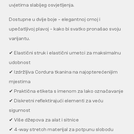
uvjetima slabijeg osvjetljenja.
Dostupne u dvije boje – elegantnoj crnoj i
upečatljivoj plavoj – kako bi svatko pronašao svoju
varijantu.
✔ Elastični struk i elastični umetci za maksimalnu
udobnost
✔ Izdržljiva Cordura tkanina na najopterećenijim
mjestima
✔ Praktična etiketa s imenom za lako označavanje
✔ Diskretni reflektirajući elementi za veću
sigurnost
✔ Više džepova za alat i sitnice
✔ 4-way stretch materijal za potpunu slobodu