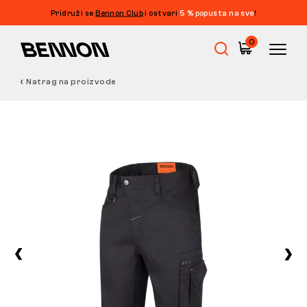
Pridruži se
Bennon Club
i ostvari
5 % popusta na sve
!
0
Natrag na proizvode
Rasprodaja
Radna obuća
Barefoot
Outdoor
Obuća za slobodno vrijeme