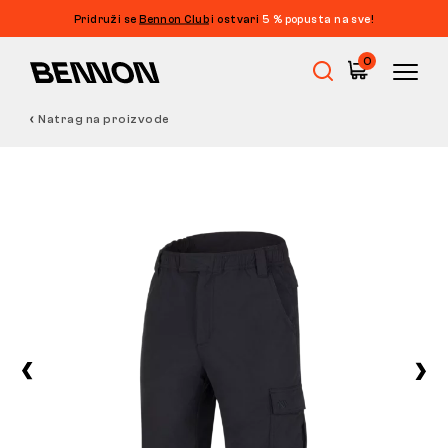
Pridruži se
Bennon Club
i ostvari
5 % popusta na sve
!
0
Natrag na proizvode
Rasprodaja
Radna obuća
Barefoot
Outdoor
Obuća za slobodno vrijeme