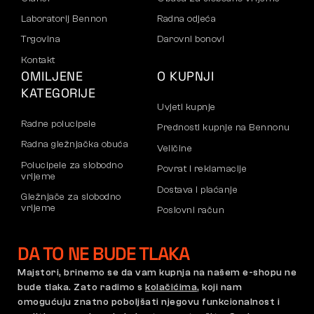
Laboratorij Bennon
Radna odjeća
Trgovina
Darovni bonovi
Kontakt
OMILJENE
O KUPNJI
KATEGORIJE
Uvjeti kupnje
Radne polucipele
Prednosti kupnje na Bennonu
Radna gležnjačka obuća
Veličine
Polucipele za slobodno
Povrat i reklamacije
vrijeme
Dostava i plaćanje
Gležnjače za slobodno
vrijeme
Poslovni račun
Hlače
Registracija B2B partnera
DA TO NE BUDE TLAKA
Dukserice
Reklamacije i jamstvo
Majstori, brinemo se da vam kupnja na našem e-shopu ne
bude tlaka. Zato radimo s
kolačićima
, koji nam
Opći uvjeti poslovanja
Pravilnik o reklamacijama
omogućuju znatno poboljšati njegovu funkcionalnost i