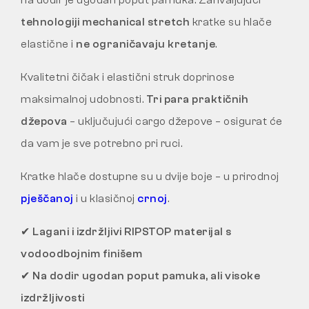
na dodir je ugodan poput pamuka. Zahvaljujući
tehnologiji mechanical stretch
kratke su hlače
elastične i
ne ograničavaju kretanje
.
Kvalitetni čičak i elastični struk doprinose
maksimalnoj udobnosti.
Tri para praktičnih
džepova
– uključujući cargo džepove – osigurat će
da vam je sve potrebno pri ruci.
Kratke hlače dostupne su u dvije boje – u prirodnoj
pješčanoj
i u klasičnoj
crnoj
.
✔
Lagani i izdržljivi RIPSTOP materijal s
vodoodbojnim finišem
✔
Na dodir ugodan poput pamuka, ali visoke
izdržljivosti