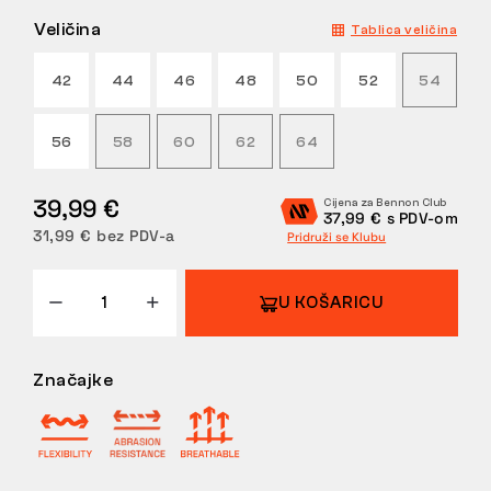
Veličina
Tablica veličina
POVRATI
42
44
46
48
50
52
54
56
58
60
62
64
39,99 €
Cijena za Bennon Club
37,99 € s PDV-om
31,99 € bez PDV-a
Pridruži se Klubu
U KOŠARICU
Značajke