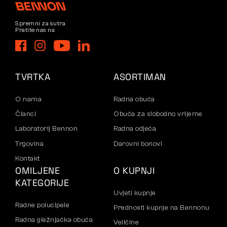
Spremni za sutra
Pratite nas na
TVRTKA
ASORTIMAN
O nama
Radna obuća
Članci
Obuća za slobodno vrijeme
Laboratorij Bennon
Radna odjeća
Trgovina
Darovni bonovi
Kontakt
OMILJENE
O KUPNJI
KATEGORIJE
Uvjeti kupnje
Radne polucipele
Prednosti kupnje na Bennonu
Radna gležnjačka obuća
Veličine