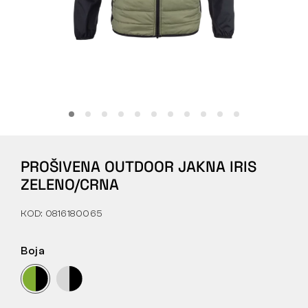
Tactical
Odjeća
SVE O KUPNJI
PROŠIVENA OUTDOOR JAKNA IRIS
O NAMA
ZELENO/CRNA
ČLANCI
KOD: 0816180065
LABORATORIJ BENNON
Boja
TRGOVINA I BISTRO
KONTAKT