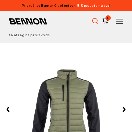
Pridruži se
Bennon Club
i ostvari
5 % popusta na sve
!
0
Natrag na proizvode
Rasprodaja
Radna obuća
Barefoot
Outdoor
Obuća za slobodno vrijeme