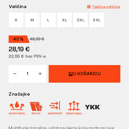
Veličina
Tablica veličina
POVRATI
S
M
L
XL
2XL
3XL
46,99 €
40 %
28,19 €
22,55 € bez PDV-a
U KOŠARICU
Značajke
Multifunkcionalna, udobna jakna koja podnosi sve