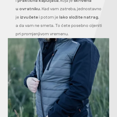
i
praktična kapuljača
, koja je
skrivena
u ovratniku
. Kad vam zatreba, jednostavno
je
izvučete
i potom je
lako složite natrag
,
a da vam ne smeta. To ćete posebno cijeniti
pri promjenjivom vremenu.