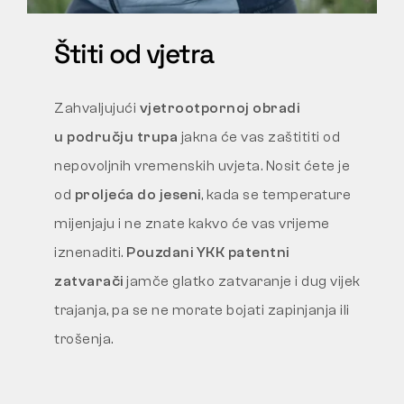
Štiti od vjetra
Zahvaljujući
vjetrootpornoj obradi
u području trupa
jakna će vas zaštititi od
nepovoljnih vremenskih uvjeta. Nosit ćete je
od
proljeća do jeseni
, kada se temperature
mijenjaju i ne znate kakvo će vas vrijeme
iznenaditi.
Pouzdani YKK patentni
zatvarači
jamče glatko zatvaranje i dug vijek
trajanja, pa se ne morate bojati zapinjanja ili
trošenja.