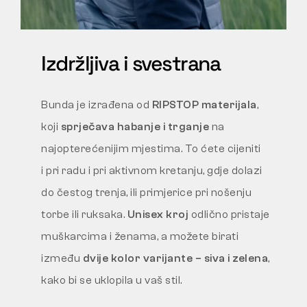
Izdržljiva i svestrana
Bunda je izrađena od
RIPSTOP materijala
,
koji
sprječava habanje i trganje
na
najopterećenijim mjestima. To ćete cijeniti
i pri radu i pri aktivnom kretanju, gdje dolazi
do čestog trenja, ili primjerice pri nošenju
torbe ili ruksaka.
Unisex kroj
odlično pristaje
muškarcima i ženama, a možete birati
između
dvije kolor varijante – siva i zelena
,
kako bi se uklopila u vaš stil.