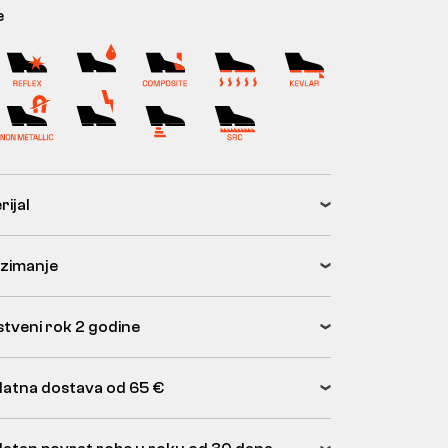
e
rijal
zimanje
tveni rok 2 godine
latna dostava od 65 €