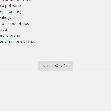
se o potpuno
epropusnoj
ukciji.
tpornost obuće
rava
epropusna
ionalna membrana.
PRIKAŽI VIŠE