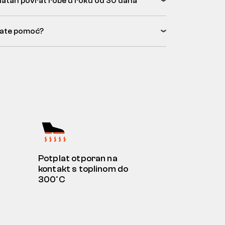
latan povrat robe u roku od 30 dana
ate pomoć?
Potplat otporan na
kontakt s toplinom do
300°C