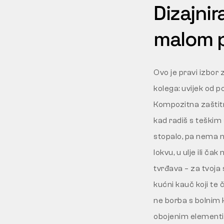
Dizajnir
malom 
Ovo je pravi izbor
kolega: uvijek od 
Kompozitna zaštitn
kad radiš s teškim
stopalo, pa nema n
lokvu, u ulje ili č
tvrđava – za tvoja
kućni kauč koji te
ne borba s bolnim k
obojenim elementima