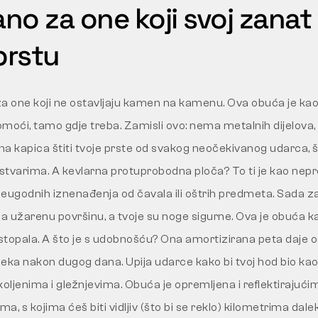
ano za one koji svoj zanat
prstu
 za one koji ne ostavljaju kamen na kamenu. Ova obuća je kao
pomoći, tamo gdje treba. Zamisli ovo: nema metalnih dijelova
a kapica štiti tvoje prste od svakog neočekivanog udarca, št
 stvarima. A kevlarna protuprobodna ploča? To ti je kao nepr
eugodnih iznenađenja od čavala ili oštrih predmeta. Sada za
ak na užarenu površinu, a tvoje su noge sigurne. Ova je obuća 
 stopala. A što je s udobnošću? Ona amortizirana peta daje os
 čeka nakon dugog dana. Upija udarce kako bi tvoj hod bio ka
oljenima i gležnjevima. Obuća je opremljena i reflektirajućim 
, s kojima ćeš biti vidljiv (što bi se reklo) kilometrima dalek