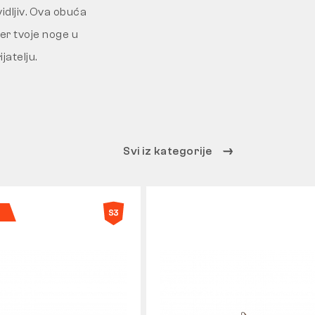
idljiv. Ova obuća
jer tvoje noge u
jatelju.
Svi iz kategorije