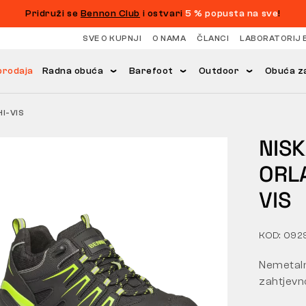
Pridruži se
Bennon Club
i ostvari
5 % popusta na sve
!
SVE O KUPNJI
O NAMA
ČLANCI
LABORATORIJ 
prodaja
Radna obuća
Barefoot
Outdoor
Obuća za
HI-VIS
NIS
ORL
VIS
KOD: 092
Nemetaln
zahtjevn