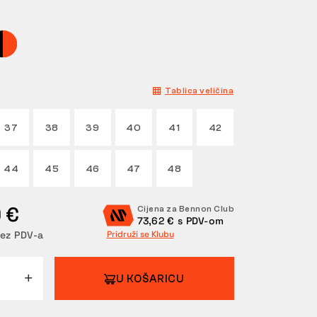
Tablica veličina
37
38
39
40
41
42
44
45
46
47
48
 €
Cijena za Bennon Club
73,62 € s PDV-om
bez PDV-a
Pridruži se Klubu
U KOŠARICU