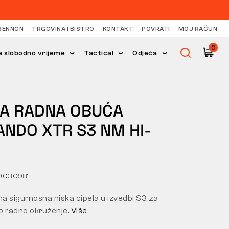
BENNON
TRGOVINA I BISTRO
KONTAKT
POVRATI
MOJ RAČUN
0
 slobodno vrijeme
Tactical
Odjeća
KA RADNA OBUĆA
ANDO XTR S3 NM HI-
9030981
a sigurnosna niska cipela u izvedbi S3 za
o radno okruženje.
Više