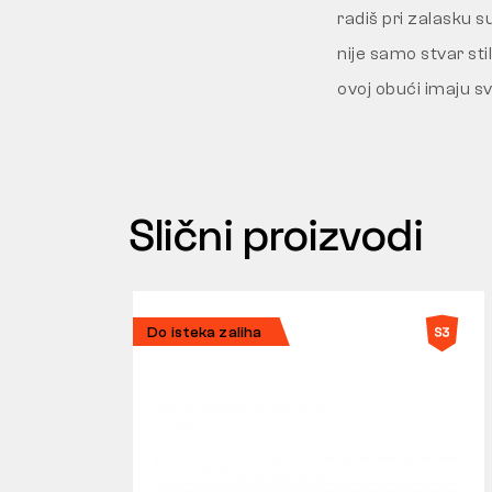
radiš pri zalasku s
nije samo stvar sti
ovoj obući imaju sve
Slični proizvodi
Do isteka zaliha