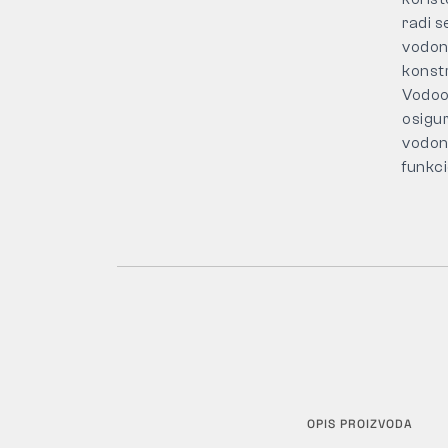
radi 
vodon
konstr
Vodoo
osigu
vodon
funkc
OPIS PROIZVODA