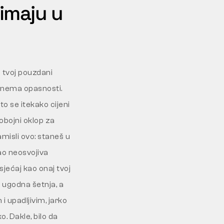
 imaju u
 tvoj pouzdani
, nema opasnosti.
o se itekako cijeni
obojni oklop za
misli ovo: staneš u
kao neosvojiva
jećaj kao onaj tvoj
o ugodna šetnja, a
i upadljivim, jarko
o. Dakle, bilo da