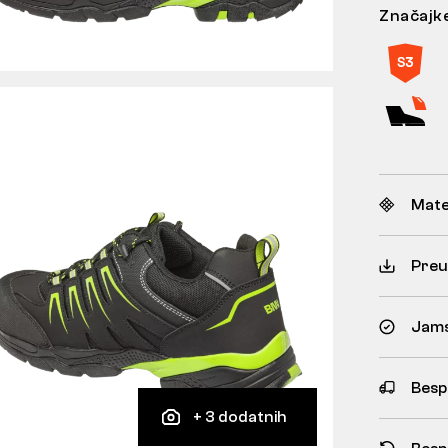
Značajk
Mate
Preu
Jams
Besp
+ 3 dodatnih