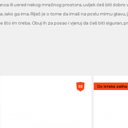
unca ili usred nekog mračnog prostora, uvijek ćeš biti dobro v
la, iako ga ima. Riječ je o tome da imaš na poslu mirnu glavu, 
 što im treba. Obuj ih za posao i vjeruj da ćeš biti siguran, pri
Do isteka zaliha