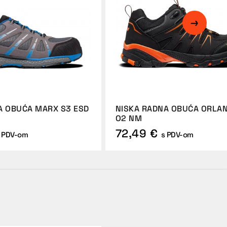
A OBUĆA MARX S3 ESD
NISKA RADNA OBUĆA ORLA
O2 NM
72,49 €
 PDV-om
s PDV-om