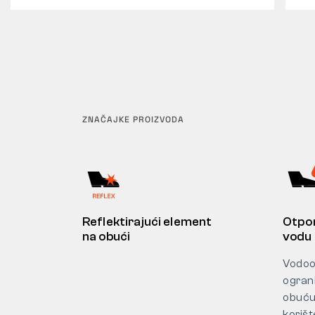
ZNAČAJKE PROIZVODA
Reflektirajući element
Otpor
na obući
vodu
Vodoo
ogran
obuću
korišt