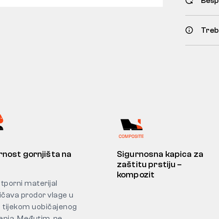
Besp
Treb
nost gornjišta na
Sigurnosna kapica za
zaštitu prstiju –
kompozit
tporni materijal
ičava prodor vlage u
 tijekom uobičajenog
enja. Međutim, ne