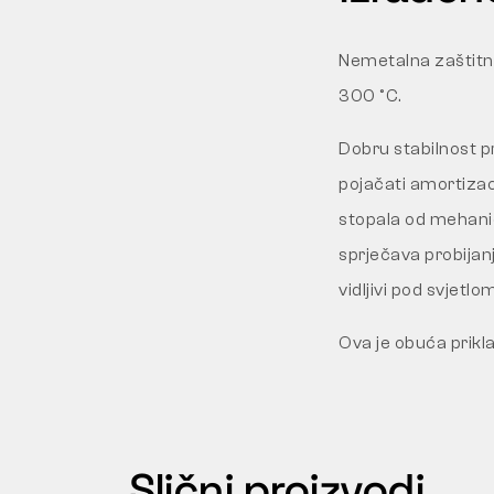
Nemetalna zaštitna
300 °C.
Dobru stabilnost p
pojačati amortizaci
stopala od mehanič
sprječava probijanj
vidljivi pod svjetlo
Ova je obuća prikl
Slični proizvodi