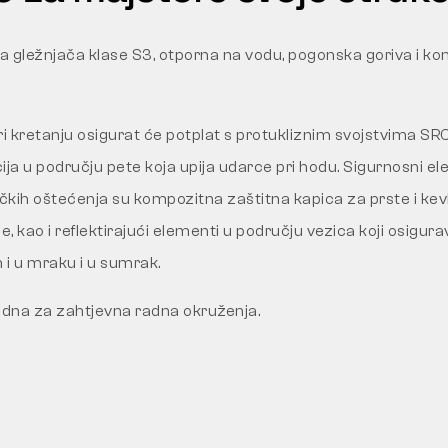
 gležnjača klase S3, otporna na vodu, pogonska goriva i ko
ri kretanju osigurat će potplat s protukliznim svojstvima SR
ja u području pete koja upija udarce pri hodu. Sigurnosni ele
kih oštećenja su kompozitna zaštitna kapica za prste i kev
e, kao i reflektirajući elementi u području vezica koji osigura
m i u mraku i u sumrak.
adna za zahtjevna radna okruženja.