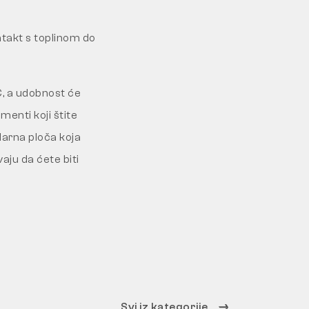
ntakt s toplinom do
C, a udobnost će
menti koji štite
larna ploča koja
vaju da ćete biti
Svi iz kategorije