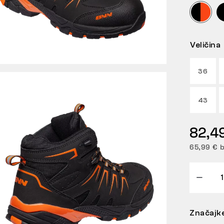
Veličina
36
43
82,4
65,99 € 
Značajk