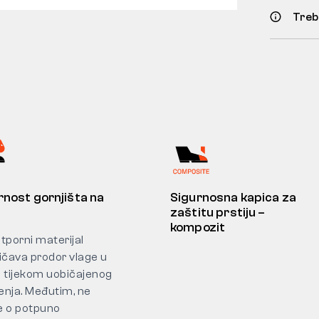
Treb
nost gornjišta na
Sigurnosna kapica za
zaštitu prstiju –
kompozit
tporni materijal
ičava prodor vlage u
 tijekom uobičajenog
enja. Međutim, ne
se o potpuno