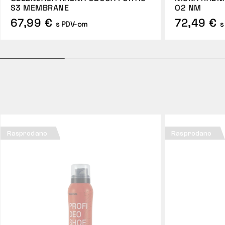
S3 MEMBRANE
O2 NM
67,99 €
72,49 €
s PDV-om
s
Rasprodano
Rasprodano