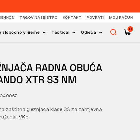
BENNON
TRGOVINA I BISTRO
KONTAKT
POVRATI
MOJ RAČUN
0
 slobodno vrijeme
Tactical
Odjeća
ŽNJAČA RADNA OBUĆA
ANDO XTR S3 NM
0040967
a zaštitna gležnjača klase S3 za zahtjevna
ruženja.
Više