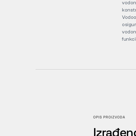
vodon
konstr
Vodoo
osigu
vodon
funkc
OPIS PROIZVODA
Izrađen