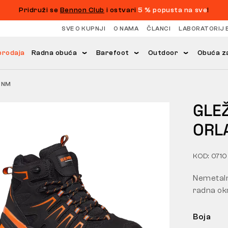
Pridruži se
Bennon Club
i ostvari
5 % popusta na sve
!
SVE O KUPNJI
O NAMA
ČLANCI
LABORATORIJ 
prodaja
Radna obuća
Barefoot
Outdoor
Obuća za
 NM
GLE
ORL
KOD: 071
Nemetaln
radna ok
Boja