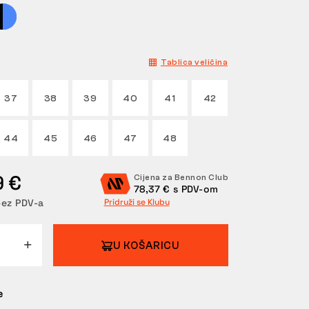
Tablica veličina
37
38
39
40
41
42
44
45
46
47
48
9 €
Cijena za Bennon Club
78,37 € s PDV-om
bez PDV-a
Pridruži se Klubu
U KOŠARICU
e