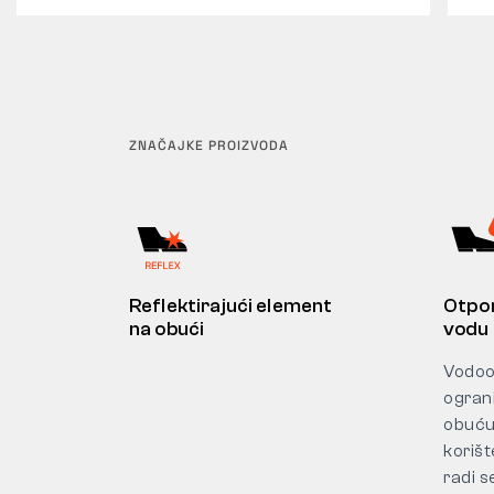
ZNAČAJKE PROIZVODA
Reflektirajući element
Otpor
na obući
vodu
Vodoo
ogran
obuću
korišt
radi 