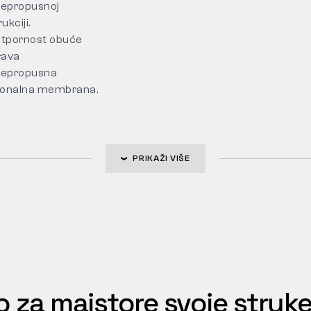
epropusnoj
ukciji.
tpornost obuće
rava
epropusna
ionalna membrana.
PRIKAŽI VIŠE
o za majstore svoje struk