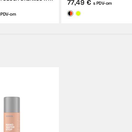
77,49 €
s PDV-om
 PDV-om