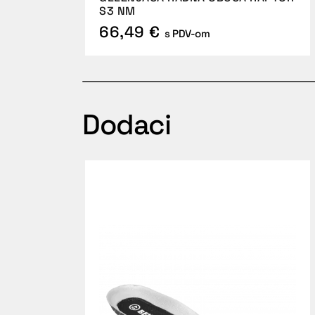
S3 NM
66,49 €
s PDV-om
Dodaci