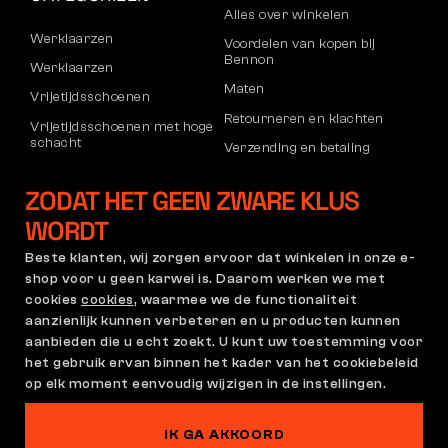
Alles over winkelen
Werklaarzen
Voordelen van kopen bij
Bennon
Werklaarzen
Maten
Vrijetijdsschoenen
Retourneren en klachten
Vrijetijdsschoenen met hoge
schacht
Verzending en betaling
Broeken
Bedrijfsaccount
ZODAT HET GEEN ZWARE KLUS
Sweatshirts
Registratie voor B2B
WORDT
Klachten en garantie
Beste klanten, wij zorgen ervoor dat winkelen in onze e-
shop voor u geen karwei is. Daarom werken we met
cookies
cookies
, waarmee we de functionaliteit
Algemene Voorwaarden
Klachtenregeling en
aanzienlijk kunnen verbeteren en u producten kunnen
Garantiebeleid
aanbieden die u echt zoekt. U kunt uw toestemming voor
Cookie-instellingen
GDPR
het gebruik ervan binnen het kader van het cookiebeleid
Nederland | Nederlands
op elk moment eenvoudig wijzigen in de instellingen.
IK GA AKKOORD