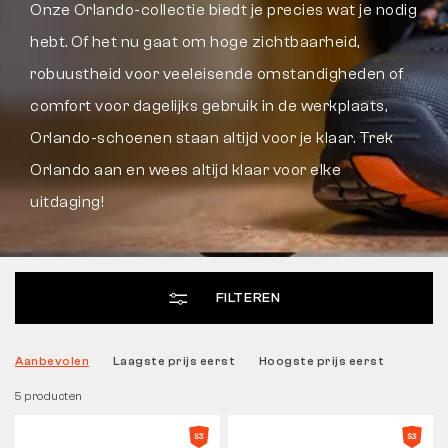
Onze Orlando-collectie biedt je precies wat je nodig
hebt. Of het nu gaat om hoge zichtbaarheid,
Tactical
robuustheid voor veeleisende omstandigheden of
comfort voor dagelijks gebruik in de werkplaats,
Kleding
Orlando-schoenen staan altijd voor je klaar. Trek
Orlando aan en wees altijd klaar voor elke
ALLES OVER WINKELEN
uitdaging!
OVER ONS
ARTIKELEN
FILTEREN
BENNON-LABORATORIUM
Aanbevolen
Laagste prijs eerst
Hoogste prijs eerst
WINKEL MET BISTRO
5 producten
CONTACT