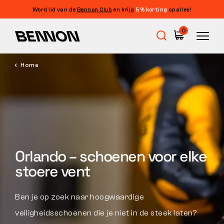
Word lid van de
Bennon Club
en krijg
5% korting
op alles!
Filters
0
PRIJS
FILTEREN
Home
Uitverkoop
GROOTTE
FILTERS WISSEN
KLEUR
Werkschoenen
EIGENSCHAPPEN
Barefoot
Orlando – schoenen voor elke
NORM
stoere vent
KNIPPEN
Outdoor
Ben je op zoek naar hoogwaardige
Vrijetijdsschoenen
veiligheidsschoenen die je niet in de steek laten?