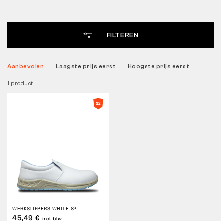
Tactical
FILTEREN
Kleding
Aanbevolen
Laagste prijs eerst
Hoogste prijs eerst
1 product
ALLES OVER WINKELEN
OVER ONS
ARTIKELEN
BENNON-LABORATORIUM
WINKEL MET BISTRO
WERKSLIPPERS WHITE S2
CONTACT
45,49 €
incl. btw