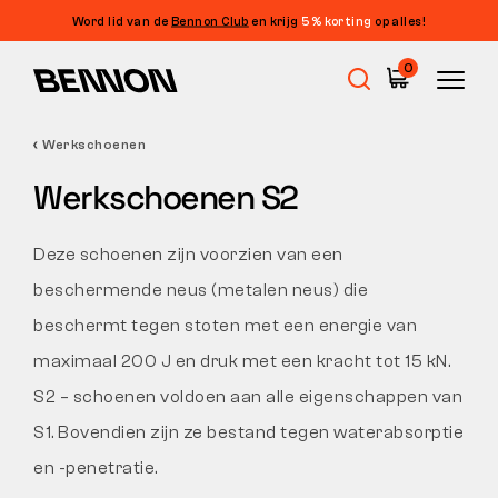
Word lid van de
Bennon Club
en krijg
5% korting
op alles!
Filters
0
PRIJS
FILTEREN
Werkschoenen
Uitverkoop
GROOTTE
Werkschoenen S2
FILTERS WISSEN
EIGENSCHAPPEN
Werkschoenen
Deze schoenen zijn voorzien van een
beschermende neus (metalen neus) die
Barefoot
beschermt tegen stoten met een energie van
maximaal 200 J en druk met een kracht tot 15 kN.
Outdoor
S2 – schoenen voldoen aan alle eigenschappen van
S1. Bovendien zijn ze bestand tegen waterabsorptie
en -penetratie.
Vrijetijdsschoenen