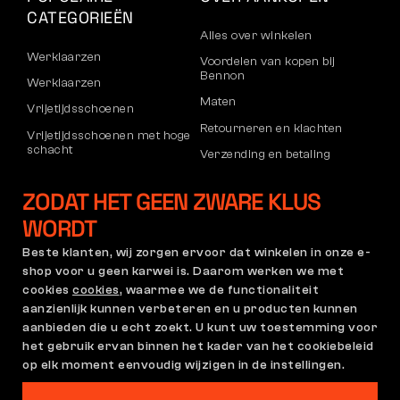
CATEGORIEËN
Alles over winkelen
Werklaarzen
Voordelen van kopen bij
Bennon
Werklaarzen
Maten
Vrijetijdsschoenen
Retourneren en klachten
Vrijetijdsschoenen met hoge
schacht
Verzending en betaling
Broeken
Bedrijfsaccount
ZODAT HET GEEN ZWARE KLUS
Sweatshirts
Registratie voor B2B
WORDT
Klachten en garantie
Beste klanten, wij zorgen ervoor dat winkelen in onze e-
shop voor u geen karwei is. Daarom werken we met
cookies
cookies
, waarmee we de functionaliteit
Algemene Voorwaarden
Klachtenregeling en
aanzienlijk kunnen verbeteren en u producten kunnen
Garantiebeleid
aanbieden die u echt zoekt. U kunt uw toestemming voor
Cookie-instellingen
GDPR
het gebruik ervan binnen het kader van het cookiebeleid
Nederland | Nederlands
op elk moment eenvoudig wijzigen in de instellingen.