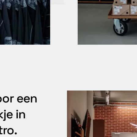
oor een
je in
tro.