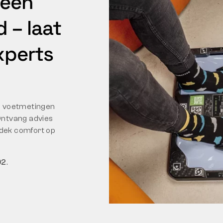
 een
 – laat
xperts
le voetmetingen
 Ontvang advies
tdek comfort op
92
.