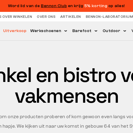
Word lid van de
Bennon Club
en krijg
5% korting
op alles!
S OVER WINKELEN
OVER ONS
ARTIKELEN
BENNON-LABORATORIUM
Uitverkoop
Werkschoenen
Barefoot
Outdoor
kel en bistro 
vakmensen
om onze producten proberen of kom gewoon even langs vo
 hapje. We kijken uit naar uw komst in gebouw 64 van het S