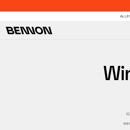
ALLE
Win
K
een