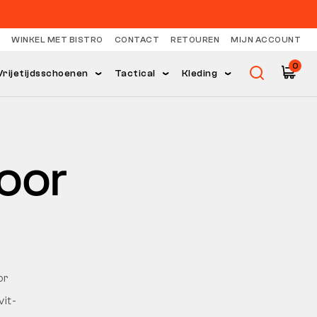
WINKEL MET BISTRO
CONTACT
RETOUREN
MIJN ACCOUNT
0
Vrijetijdsschoenen
Tactical
Kleding
voor
or
vit-