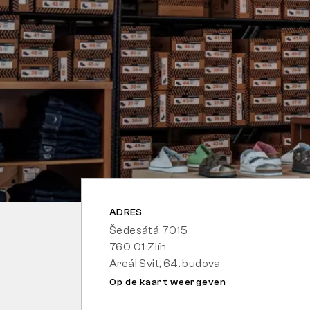
ADRES
Šedesátá 7015
760 01 Zlín
Areál Svit, 64. budova
Op de kaart weergeven