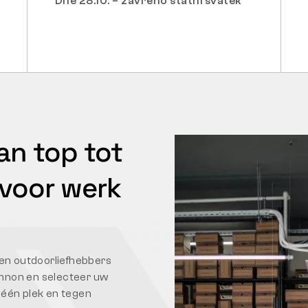
Dne 28.10. – zavřeno státní svátek
an top tot
 voor werk
 en outdoorliefhebbers
Bennon en selecteer uw
 één plek en tegen