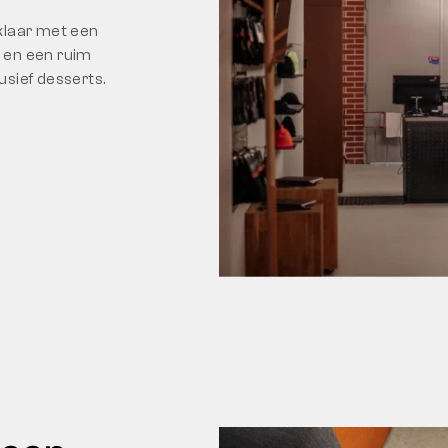
klaar met een
e en een ruim
sief desserts.