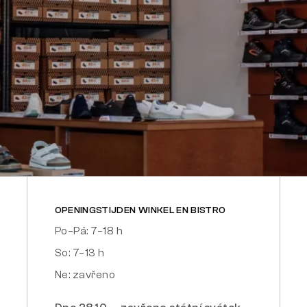
OPENINGSTIJDEN WINKEL EN BISTRO
Po–Pá: 7–18 h
So: 7–13 h
Ne: zavřeno