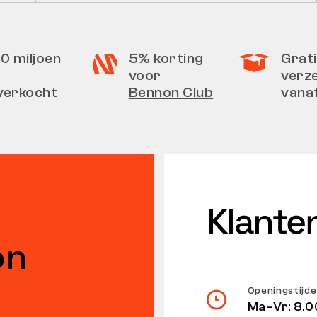
0 miljoen
5% korting
Grati
voor
verz
verkocht
Bennon Club
vana
Klante
on
Openingstijd
Ma–Vr: 8.0