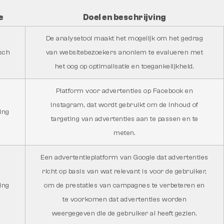
e
Doel en beschrijving
De analysetool maakt het mogelijk om het gedrag
sch
van websitebezoekers anoniem te evalueren met
het oog op optimalisatie en toegankelijkheid.
Platform voor advertenties op Facebook en
Instagram, dat wordt gebruikt om de inhoud of
ing
targeting van advertenties aan te passen en te
meten.
Een advertentieplatform van Google dat advertenties
richt op basis van wat relevant is voor de gebruiker,
ing
om de prestaties van campagnes te verbeteren en
te voorkomen dat advertenties worden
weergegeven die de gebruiker al heeft gezien.