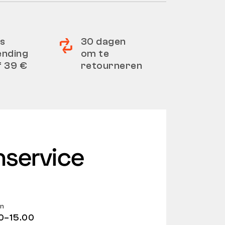
s
30 dagen
ending
om te
f 39 €
retourneren
nservice
en
0–15.00