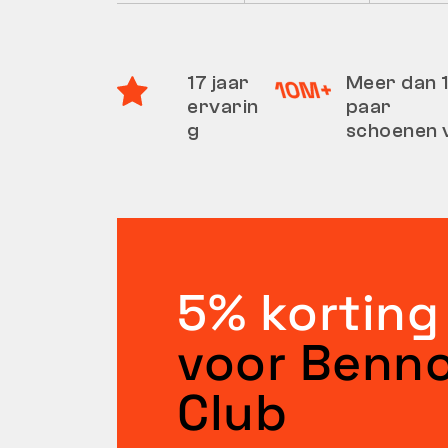
17 jaar
Meer dan 1
ervarin
paar
g
schoenen 
5% korting
voor Benn
Club