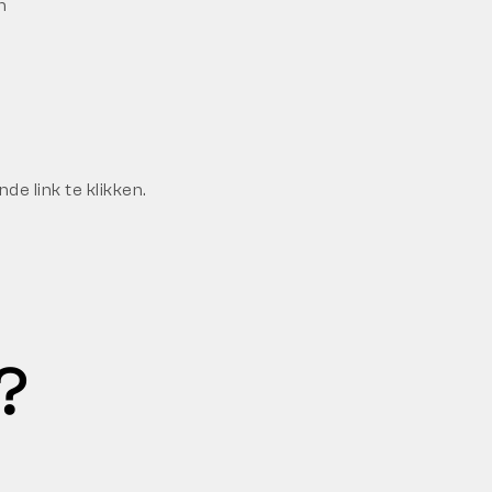
n
n
e link te klikken.
?