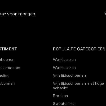
aar voor morgen
RTIMENT
POPULAIRE CATEGORIEËN
choenen
Werklaarzen
ijdsschoenen
Werklaarzen
eding
Vrijetijdsschoenen
ubonnen
Vrijetijdsschoenen met hoge
schacht
Broeken
Sweatshirts