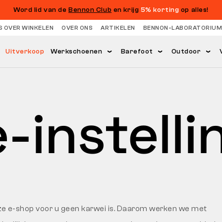
Word lid van de
Bennon Club
en krijg
5% korting
op alles!
S OVER WINKELEN
OVER ONS
ARTIKELEN
BENNON-LABORATORIUM
Uitverkoop
Werkschoenen
Barefoot
Outdoor
-instell
onze e-shop voor u geen karwei is. Daarom werken we met