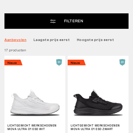
Tactical
FILTEREN
Kleding
Aanbevolen
Laagste prijs eerst
Hoogste prijs eerst
17 producten
ALLES OVER WINKELEN
Nieuw
Nieuw
OVER ONS
ARTIKELEN
BENNON-LABORATORIUM
WINKEL MET BISTRO
LICHTGEWICHT WERKSCHOENEN
LICHTGEWICHT WERKSCHOENEN
CONTACT
MOVA ULTRA O1 ESD WIT
MOVA ULTRA O1 ESD ZWART