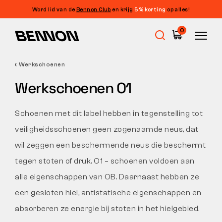
Word lid van de
Bennon Club
en krijg
5% korting
op alles!
Filters
0
PRIJS
FILTEREN
Werkschoenen
Uitverkoop
GROOTTE
Werkschoenen O1
FILTERS WISSEN
TAG
Werkschoenen
Schoenen met dit label hebben in tegenstelling tot
KLEUR
veiligheidsschoenen geen zogenaamde neus, dat
Barefoot
wil zeggen een beschermende neus die beschermt
EIGENSCHAPPEN
tegen stoten of druk. O1 – schoenen voldoen aan
KNIPPEN
Outdoor
alle eigenschappen van OB. Daarnaast hebben ze
een gesloten hiel, antistatische eigenschappen en
absorberen ze energie bij stoten in het hielgebied.
Vrijetijdsschoenen