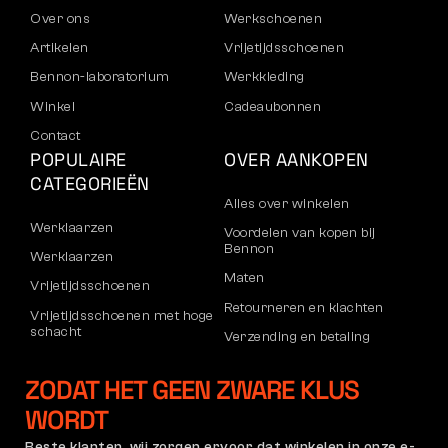
Over ons
Werkschoenen
Artikelen
Vrijetijdsschoenen
Bennon-laboratorium
Werkkleding
Winkel
Cadeaubonnen
Contact
POPULAIRE
OVER AANKOPEN
CATEGORIEËN
Alles over winkelen
Werklaarzen
Voordelen van kopen bij
Bennon
Werklaarzen
Maten
Vrijetijdsschoenen
Retourneren en klachten
Vrijetijdsschoenen met hoge
schacht
Verzending en betaling
Broeken
Bedrijfsaccount
ZODAT HET GEEN ZWARE KLUS
Sweatshirts
Registratie voor B2B
WORDT
Klachten en garantie
Beste klanten, wij zorgen ervoor dat winkelen in onze e-