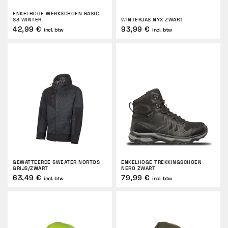
ENKELHOGE WERKSCHOEN BASIC
RETOUREN
S3 WINTER
WINTERJAS NYX ZWART
42,99 €
93,99 €
incl. btw
incl. btw
GEWATTEERDE SWEATER NORTOS
ENKELHOGE TREKKINGSCHOEN
GRIJS/ZWART
NERO ZWART
63,49 €
79,99 €
incl. btw
incl. btw