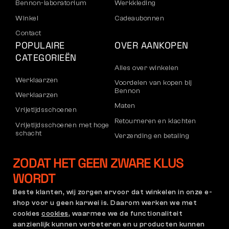
Bennon-laboratorium
Werkkleding
Winkel
Cadeaubonnen
Contact
POPULAIRE
OVER AANKOPEN
CATEGORIEËN
Alles over winkelen
Werklaarzen
Voordelen van kopen bij
Bennon
Werklaarzen
Maten
Vrijetijdsschoenen
Retourneren en klachten
Vrijetijdsschoenen met hoge
schacht
Verzending en betaling
Broeken
Bedrijfsaccount
ZODAT HET GEEN ZWARE KLUS
Sweatshirts
Registratie voor B2B
WORDT
Klachten en garantie
Beste klanten, wij zorgen ervoor dat winkelen in onze e-
shop voor u geen karwei is. Daarom werken we met
cookies
cookies
, waarmee we de functionaliteit
Algemene Voorwaarden
Klachtenregeling en
aanzienlijk kunnen verbeteren en u producten kunnen
Garantiebeleid