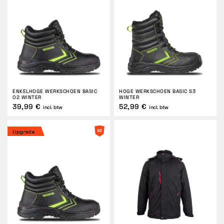
Tactical
Kleding
ENKELHOGE WERKSCHOEN BASIC
HOGE WERKSCHOEN BASIC S3
ALLES OVER WINKELEN
O2 WINTER
WINTER
39,99 €
52,99 €
incl. btw
incl. btw
OVER ONS
Upgrade
ARTIKELEN
BENNON-LABORATORIUM
WINKEL MET BISTRO
CONTACT