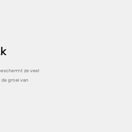
ak
 beschermt ze veel
de groei van