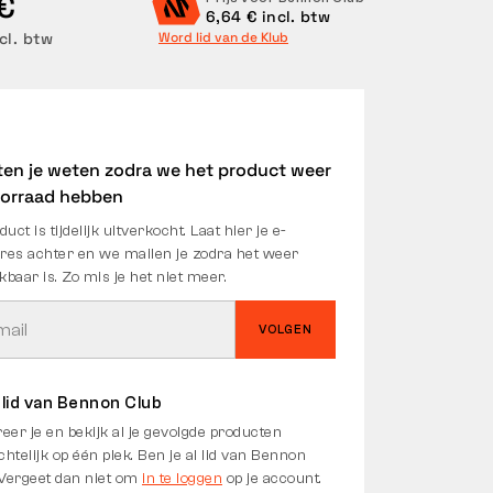
€
6,64 € incl. btw
cl. btw
Word lid van de Klub
ten je weten zodra we het product weer
oorraad hebben
duct is tijdelijk uitverkocht. Laat hier je e-
res achter en we mailen je zodra het weer
kbaar is. Zo mis je het niet meer.
VOLGEN
lid van Bennon Club
reer je en bekijk al je gevolgde producten
chtelijk op één plek. Ben je al lid van Bennon
Vergeet dan niet om
in te loggen
op je account.