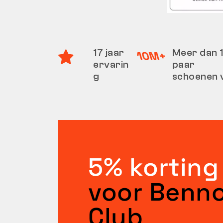
17 jaar
Meer dan 1
ervarin
paar
g
schoenen 
5% korting
voor Benn
Club