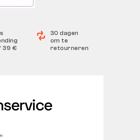
s
30 dagen
ending
om te
f 39 €
retourneren
nservice
en