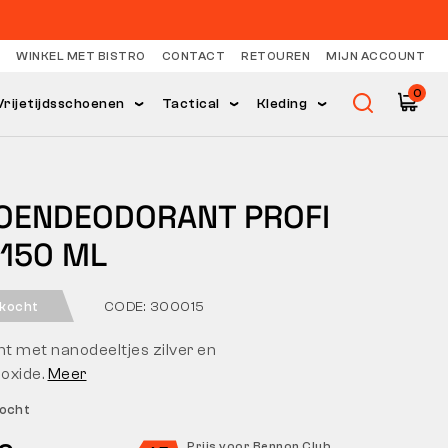
WINKEL MET BISTRO
CONTACT
RETOUREN
MIJN ACCOUNT
0
Vrijetijdsschoenen
Tactical
Kleding
OENDEODORANT PROFI
 150 ML
rkocht
CODE: 300015
t met nanodeeltjes zilver en
ioxide.
Meer
kocht
Prijs voor Bennon Club