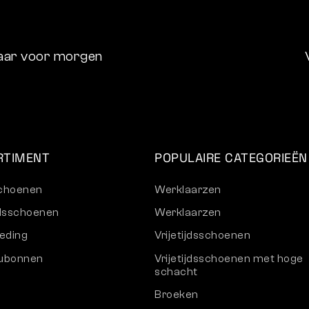
aar voor morgen
RTIMENT
POPULAIRE CATEGORIEËN
choenen
Werklaarzen
ijdsschoenen
Werklaarzen
eding
Vrijetijdsschoenen
ubonnen
Vrijetijdsschoenen met hoge
schacht
Broeken