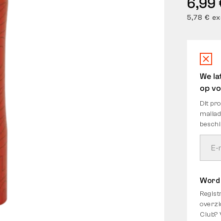
6,99 
5,78 € ex
We la
op v
Dit pro
mailad
beschi
Word 
Regist
overzi
Club? 