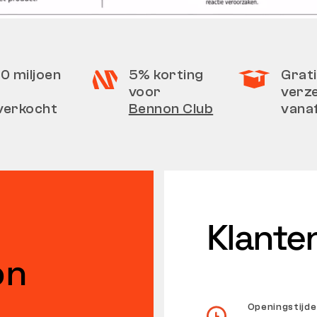
0 miljoen
5% korting
Grati
voor
verz
verkocht
Bennon Club
vana
Klante
on
Openingstijd