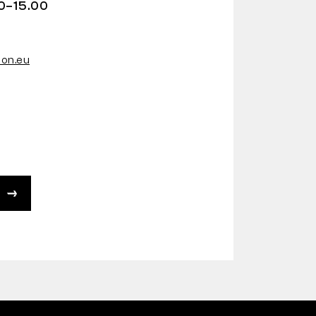
0–15.00
on.eu