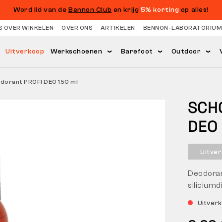
Word lid van de
Bennon Club
en krijg
5% korting
op alles!
S OVER WINKELEN
OVER ONS
ARTIKELEN
BENNON-LABORATORIUM
Uitverkoop
Werkschoenen
Barefoot
Outdoor
dorant PROFI DEO 150 ml
SCH
DEO
Uitve
Deodoran
siliciumd
Uitver