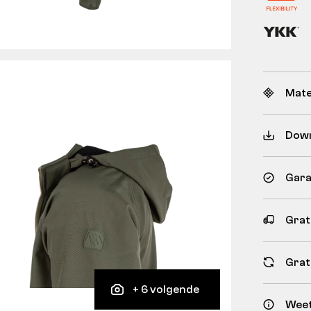
Mate
Dow
Gara
Grat
Grat
+ 6 volgende
Weet