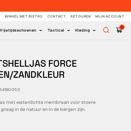
WINKEL MET BISTRO
CONTACT
RETOUREN
MIJN ACCOUNT
0
Vrijetijdsschoenen
Tactical
Kleding
TSHELLJAS FORCE
EN/ZANDKLEUR
54180050
ljas met waterdichte membraan voor stoere
 graag in de natuur en in de bergen zijn.