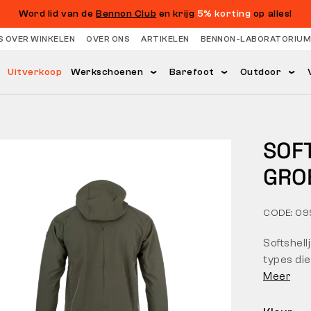
Word lid van de
Bennon Club
en krijg
5% korting
op alles!
S OVER WINKELEN
OVER ONS
ARTIKELEN
BENNON-LABORATORIUM
Uitverkoop
Werkschoenen
Barefoot
Outdoor
SOF
GRO
CODE: 09
Softshel
types die
Meer