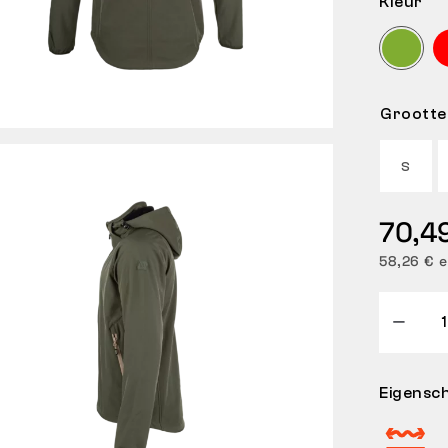
Kleur
Grootte
S
70,4
58,26 € e
Eigensc