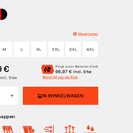
Maattabel
M
L
XL
2XL
3XL
4XL
9 €
Prijs voor Bennon Club
66,97 € incl. btw
xcl. btw
Word lid van de Klub
IN WINKELWAGEN
happen