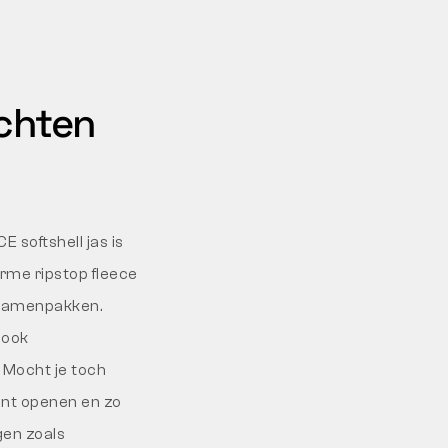
achten
E softshell jas is
rme ripstop fleece
h samenpakken.
 ook
. Mocht je toch
ant openen en zo
gen zoals