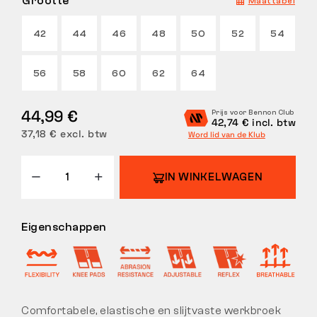
Grootte
Maattabel
RETOUREN
42
44
46
48
50
52
54
56
58
60
62
64
44,99 €
Prijs voor Bennon Club
42,74 € incl. btw
37,18 € excl. btw
Word lid van de Klub
IN WINKELWAGEN
Eigenschappen
Comfortabele, elastische en slijtvaste werkbroek