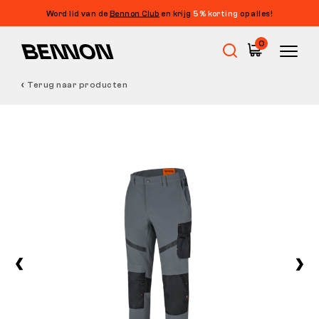
Word lid van de
Bennon Club
en krijg
5% korting
op alles!
0
Terug naar producten
Uitverkoop
Werkschoenen
Barefoot
Outdoor
Vrijetijdsschoenen