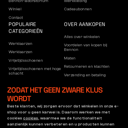
Bennon-laboratorium
Werkkleding
Winkel
Cadeaubonnen
Contact
POPULAIRE
OVER AANKOPEN
CATEGORIEËN
Alles over winkelen
Werklaarzen
Voordelen van kopen bij
Bennon
Werklaarzen
Maten
Vrijetijdsschoenen
Retourneren en klachten
Vrijetijdsschoenen met hoge
schacht
Verzending en betaling
Broeken
Bedrijfsaccount
ZODAT HET GEEN ZWARE KLUS
Sweatshirts
Registratie voor B2B
WORDT
Klachten en garantie
Beste klanten, wij zorgen ervoor dat winkelen in onze e-
shop voor u geen karwei is. Daarom werken we met
cookies
cookies
, waarmee we de functionaliteit
Algemene Voorwaarden
Klachtenregeling en
aanzienlijk kunnen verbeteren en u producten kunnen
Garantiebeleid