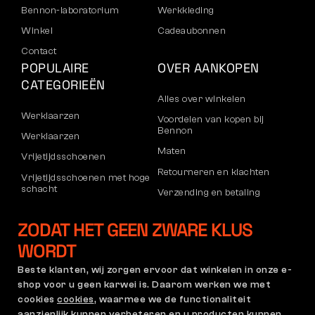
Bennon-laboratorium
Werkkleding
Winkel
Cadeaubonnen
Contact
POPULAIRE
OVER AANKOPEN
CATEGORIEËN
Alles over winkelen
Werklaarzen
Voordelen van kopen bij
Bennon
Werklaarzen
Maten
Vrijetijdsschoenen
Retourneren en klachten
Vrijetijdsschoenen met hoge
schacht
Verzending en betaling
Broeken
Bedrijfsaccount
ZODAT HET GEEN ZWARE KLUS
Sweatshirts
Registratie voor B2B
WORDT
Klachten en garantie
Beste klanten, wij zorgen ervoor dat winkelen in onze e-
shop voor u geen karwei is. Daarom werken we met
cookies
cookies
, waarmee we de functionaliteit
Algemene Voorwaarden
Klachtenregeling en
aanzienlijk kunnen verbeteren en u producten kunnen