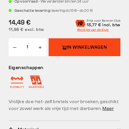
Op voorraad
– We verzenden binnen 24 uur
RETOUREN
Geschatte levering:
levering do 13-8 – do 20-8
14,49 €
Prijs voor Bennon Club
13,77 € incl. btw
11,98 € excl. btw
Word lid van de Klub
IN WINKELWAGEN
Eigenschappen
Vrolijke doe-het-zelf bretels voor broeken, geschikt
voor zowel werk als vrije tijd met dierbaren.
Meer