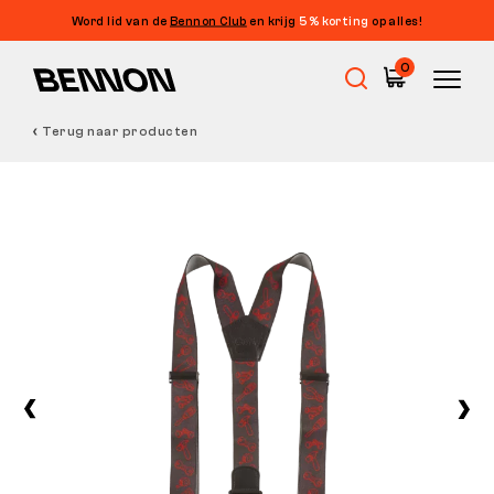
Word lid van de
Bennon Club
en krijg
5% korting
op alles!
0
Terug naar producten
Uitverkoop
Werkschoenen
Barefoot
Outdoor
Vrijetijdsschoenen