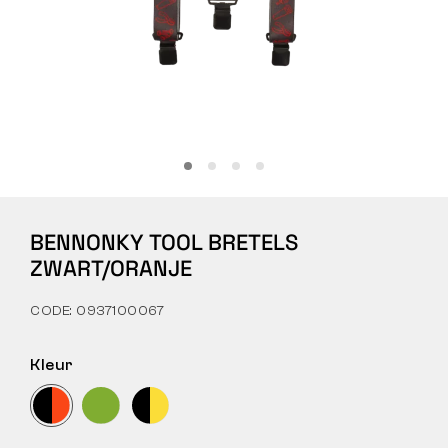
Tactical
Kleding
ALLES OVER WINKELEN
BENNONKY TOOL BRETELS
OVER ONS
ZWART/ORANJE
ARTIKELEN
CODE: 0937100067
BENNON-LABORATORIUM
Kleur
WINKEL MET BISTRO
CONTACT