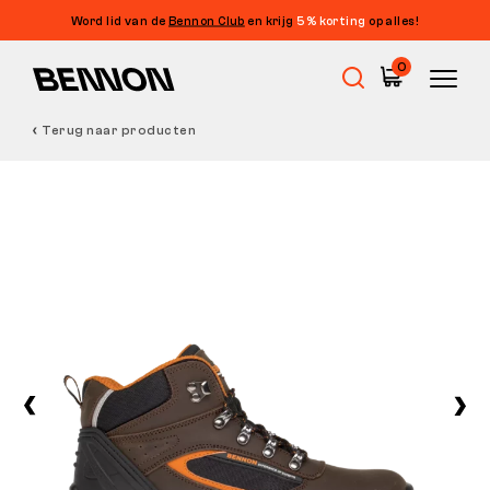
Word lid van de
Bennon Club
en krijg
5% korting
op alles!
0
Terug naar producten
Uitverkoop
Werkschoenen
Barefoot
Outdoor
Vrijetijdsschoenen