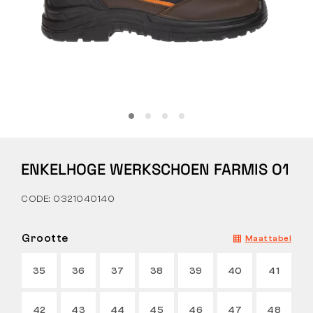
Tactical
Kleding
ALLES OVER WINKELEN
ENKELHOGE WERKSCHOEN FARMIS O1
OVER ONS
CODE: 0321040140
ARTIKELEN
BENNON-LABORATORIUM
Grootte
Maattabel
WINKEL MET BISTRO
35
36
37
38
39
40
41
CONTACT
42
43
44
45
46
47
48