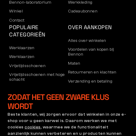
Bennon-laboratorium
Werkkleding
Winkel
Cadeaubonnen
Contact
POPULAIRE
OVER AANKOPEN
CATEGORIEËN
Alles over winkelen
Werklaarzen
Voordelen van kopen bij
Bennon
Werklaarzen
Maten
Vrijetijdsschoenen
Retourneren en klachten
Vrijetijdsschoenen met hoge
schacht
Verzending en betaling
Broeken
Bedrijfsaccount
ZODAT HET GEEN ZWARE KLUS
Sweatshirts
Registratie voor B2B
WORDT
Klachten en garantie
Beste klanten, wij zorgen ervoor dat winkelen in onze e-
shop voor u geen karwei is. Daarom werken we met
cookies
cookies
, waarmee we de functionaliteit
Algemene Voorwaarden
Klachtenregeling en
aanzienlijk kunnen verbeteren en u producten kunnen
Garantiebeleid