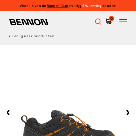
Word lid van de
Bennon Club
en krijg
5% korting
op alles!
0
Terug naar producten
Uitverkoop
Werkschoenen
Barefoot
Outdoor
Vrijetijdsschoenen