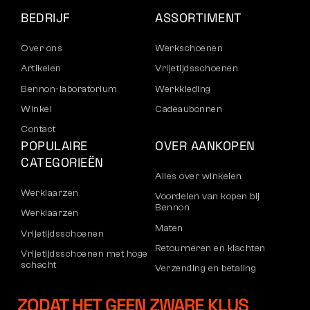
BEDRIJF
ASSORTIMENT
Over ons
Werkschoenen
Artikelen
Vrijetijdsschoenen
Bennon-laboratorium
Werkkleding
Winkel
Cadeaubonnen
Contact
POPULAIRE
OVER AANKOPEN
CATEGORIEËN
Alles over winkelen
Werklaarzen
Voordelen van kopen bij
Bennon
Werklaarzen
Maten
Vrijetijdsschoenen
Retourneren en klachten
Vrijetijdsschoenen met hoge
schacht
Verzending en betaling
Broeken
Bedrijfsaccount
ZODAT HET GEEN ZWARE KLUS
Sweatshirts
Registratie voor B2B