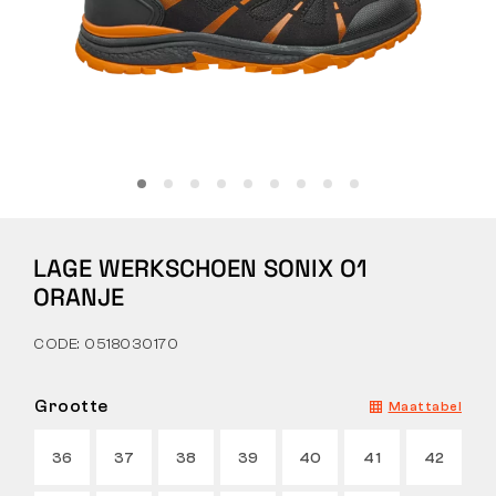
Tactical
Kleding
ALLES OVER WINKELEN
LAGE WERKSCHOEN SONIX O1
OVER ONS
ORANJE
ARTIKELEN
CODE: 0518030170
BENNON-LABORATORIUM
Grootte
Maattabel
WINKEL MET BISTRO
36
37
38
39
40
41
42
CONTACT