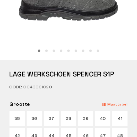
Tactical
Kleding
ALLES OVER WINKELEN
LAGE WERKSCHOEN SPENCER S1P
OVER ONS
CODE: 0043031020
ARTIKELEN
BENNON-LABORATORIUM
Grootte
Maattabel
WINKEL MET BISTRO
35
36
37
38
39
40
41
CONTACT
42
43
44
45
46
47
48