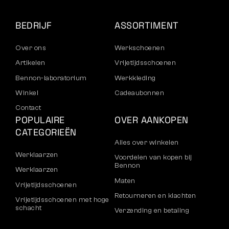
BEDRIJF
ASSORTIMENT
Over ons
Werkschoenen
Artikelen
Vrijetijdsschoenen
Bennon-laboratorium
Werkkleding
Winkel
Cadeaubonnen
Contact
POPULAIRE
OVER AANKOPEN
CATEGORIEËN
Alles over winkelen
Werklaarzen
Voordelen van kopen bij
Bennon
Werklaarzen
Maten
Vrijetijdsschoenen
Retourneren en klachten
Vrijetijdsschoenen met hoge
schacht
Verzending en betaling
Broeken
Bedrijfsaccount