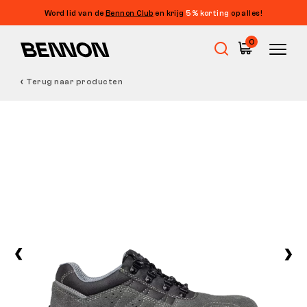
Word lid van de
Bennon Club
en krijg
5% korting
op alles!
0
Terug naar producten
Uitverkoop
Werkschoenen
Barefoot
Outdoor
Vrijetijdsschoenen