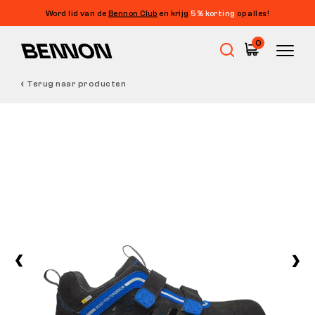
Word lid van de
Bennon Club
en krijg
5% korting
op alles!
0
Terug naar producten
Uitverkoop
Werkschoenen
Barefoot
Outdoor
Vrijetijdsschoenen