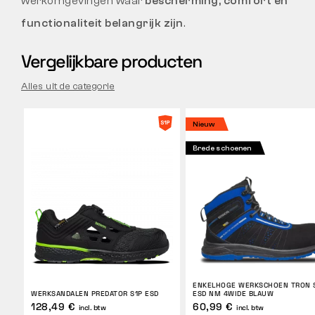
werkomgevingen waar
bescherming, comfort en
functionaliteit belangrijk zijn
.
Vergelijkbare producten
Alles uit de categorie
Nieuw
Brede schoenen
ENKELHOGE WERKSCHOEN TRON 
WERKSANDALEN PREDATOR S1P ESD
ESD NM 4WIDE BLAUW
128,49 €
60,99 €
incl. btw
incl. btw