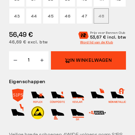
RETOUREN
43
44
45
46
47
48
56,49 €
Prijs voor Bennon Club
53,67 € incl. btw
46,69 € excl. btw
Word lid van de Klub
IN WINKELWAGEN
Eigenschappen
Veilige brede schoenen 4WIDE volgens norm S1PS