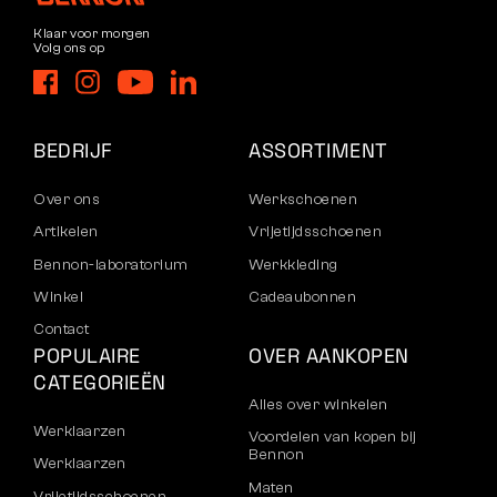
Klaar voor morgen
Volg ons op
BEDRIJF
ASSORTIMENT
Over ons
Werkschoenen
Artikelen
Vrijetijdsschoenen
Bennon-laboratorium
Werkkleding
Winkel
Cadeaubonnen
Contact
POPULAIRE
OVER AANKOPEN
CATEGORIEËN
Alles over winkelen
Werklaarzen
Voordelen van kopen bij
Bennon
Werklaarzen
Maten
Vrijetijdsschoenen