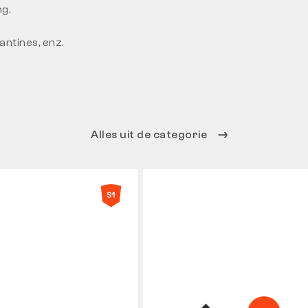
g.
antines, enz.
Alles uit de categorie