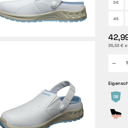
36
43
42,9
35,53 € e
Eigensc