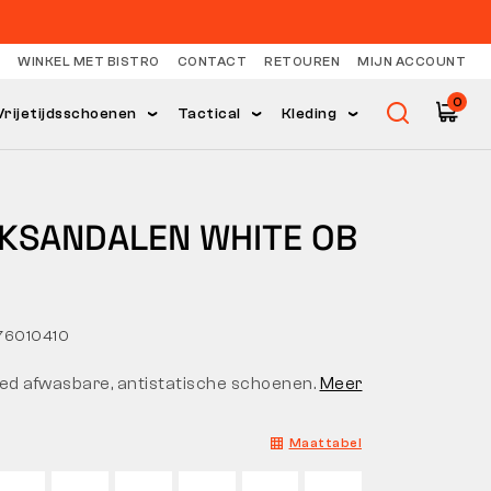
WINKEL MET BISTRO
CONTACT
RETOUREN
MIJN ACCOUNT
0
Vrijetijdsschoenen
Tactical
Kleding
KSANDALEN WHITE OB
76010410
oed afwasbare, antistatische schoenen.
Meer
Maattabel