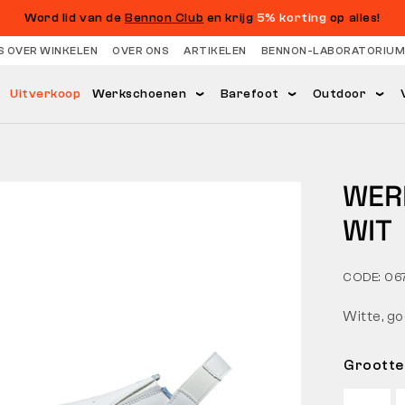
Word lid van de
Bennon Club
en krijg
5% korting
op alles!
S OVER WINKELEN
OVER ONS
ARTIKELEN
BENNON-LABORATORIUM
Uitverkoop
Werkschoenen
Barefoot
Outdoor
WER
WIT
CODE: 06
Witte, g
Grootte