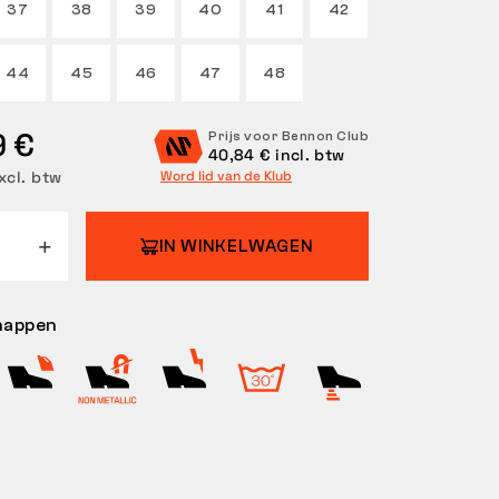
37
38
39
40
41
42
44
45
46
47
48
9 €
Prijs voor Bennon Club
40,84 € incl. btw
xcl. btw
Word lid van de Klub
IN WINKELWAGEN
happen