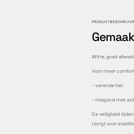
PRODUCTBESCHRIJVI
Gemaakt
Witte, goed afwasb
Voor meer comfort 
– verende hiel
– inlegzool met ac
De veiligheid tijd
(zorgt voor stabilite