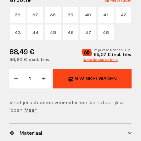
Grootte
Maattabel
RETOUREN
36
37
38
39
40
41
42
43
44
45
46
47
48
68,49 €
Prijs voor Bennon Club
65,07 € incl. btw
56,60 € excl. btw
Word lid van de Klub
IN WINKELWAGEN
Vrijetijdsschoenen voor iedereen die natuurlijk wil
lopen.
Meer
Materiaal