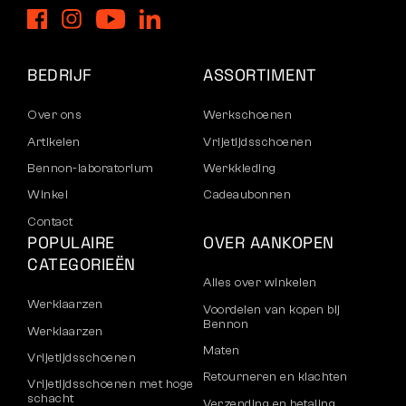
BEDRIJF
ASSORTIMENT
Over ons
Werkschoenen
Artikelen
Vrijetijdsschoenen
Bennon-laboratorium
Werkkleding
Winkel
Cadeaubonnen
Contact
POPULAIRE
OVER AANKOPEN
CATEGORIEËN
Alles over winkelen
Werklaarzen
Voordelen van kopen bij
Bennon
Werklaarzen
Maten
Vrijetijdsschoenen
Retourneren en klachten
Vrijetijdsschoenen met hoge
schacht
Verzending en betaling