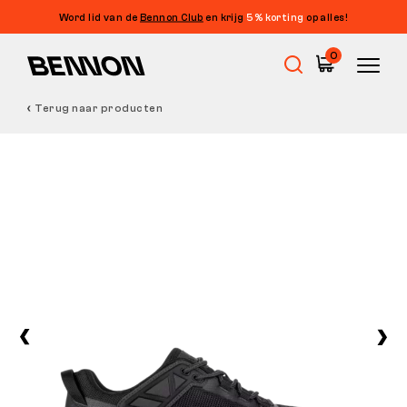
Word lid van de
Bennon Club
en krijg
5% korting
op alles!
0
Terug naar producten
Uitverkoop
Werkschoenen
Barefoot
Outdoor
Vrijetijdsschoenen