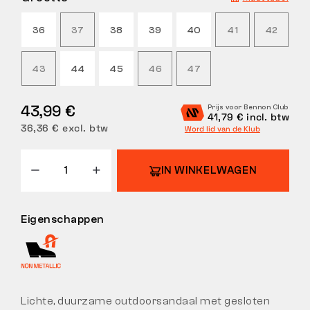
RETOUREN
36
37
38
39
40
41
42
43
44
45
46
47
43,99 €
Prijs voor Bennon Club
41,79 € incl. btw
36,36 € excl. btw
Word lid van de Klub
IN WINKELWAGEN
Eigenschappen
Lichte, duurzame outdoorsandaal met gesloten