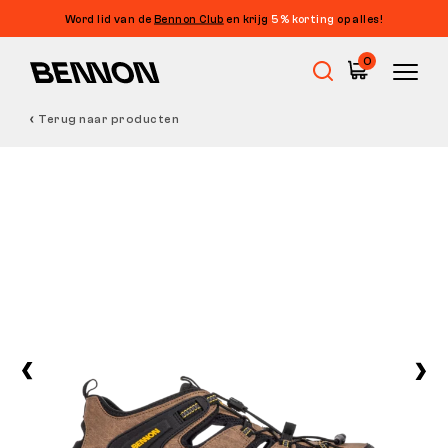
Word lid van de
Bennon Club
en krijg
5% korting
op alles!
0
Terug naar producten
Uitverkoop
Werkschoenen
Barefoot
Outdoor
Vrijetijdsschoenen