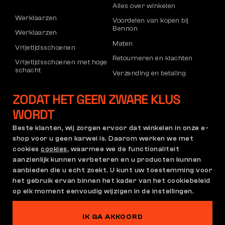
Alles over winkelen
Werklaarzen
Voordelen van kopen bij
Bennon
Werklaarzen
Maten
Vrijetijdsschoenen
Retourneren en klachten
Vrijetijdsschoenen met hoge
schacht
Verzending en betaling
Broeken
Bedrijfsaccount
ZODAT HET GEEN ZWARE KLUS
Sweatshirts
Registratie voor B2B
WORDT
Klachten en garantie
Beste klanten, wij zorgen ervoor dat winkelen in onze e-
shop voor u geen karwei is. Daarom werken we met
cookies
cookies
, waarmee we de functionaliteit
Algemene Voorwaarden
Klachtenregeling en
aanzienlijk kunnen verbeteren en u producten kunnen
Garantiebeleid
aanbieden die u echt zoekt. U kunt uw toestemming voor
Cookie-instellingen
GDPR
het gebruik ervan binnen het kader van het cookiebeleid
op elk moment eenvoudig wijzigen in de instellingen.
Nederland | Nederlands
IK GA AKKOORD