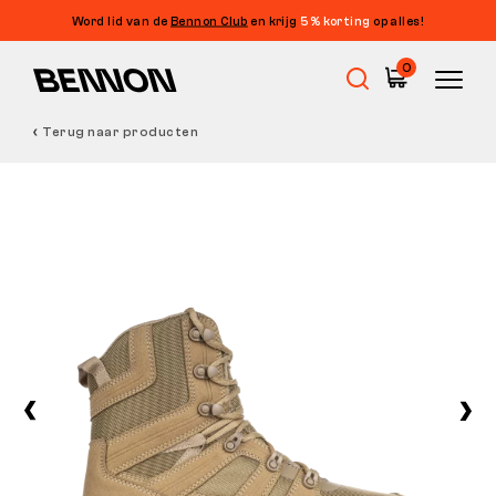
Word lid van de
Bennon Club
en krijg
5% korting
op alles!
0
Terug naar producten
Uitverkoop
Werkschoenen
Barefoot
Outdoor
Vrijetijdsschoenen