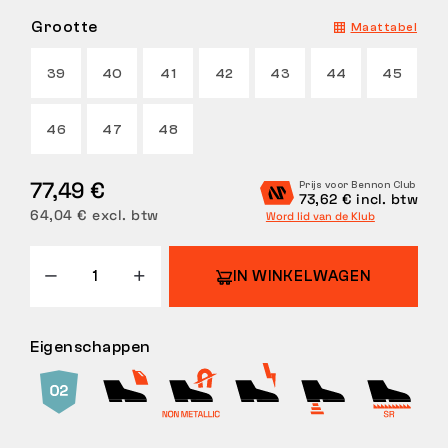
Grootte
Maattabel
RETOUREN
39
40
41
42
43
44
45
46
47
48
77,49 €
Prijs voor Bennon Club
73,62 € incl. btw
64,04 € excl. btw
Word lid van de Klub
IN WINKELWAGEN
Eigenschappen