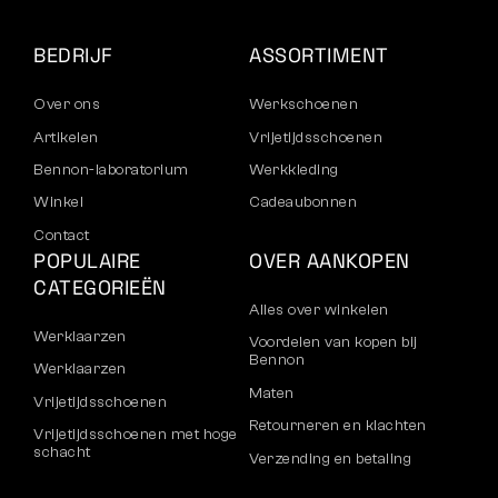
BEDRIJF
ASSORTIMENT
Over ons
Werkschoenen
Artikelen
Vrijetijdsschoenen
Bennon-laboratorium
Werkkleding
Winkel
Cadeaubonnen
Contact
POPULAIRE
OVER AANKOPEN
CATEGORIEËN
Alles over winkelen
Werklaarzen
Voordelen van kopen bij
Bennon
Werklaarzen
Maten
Vrijetijdsschoenen
Retourneren en klachten
Vrijetijdsschoenen met hoge
schacht
Verzending en betaling
Broeken
Bedrijfsaccount