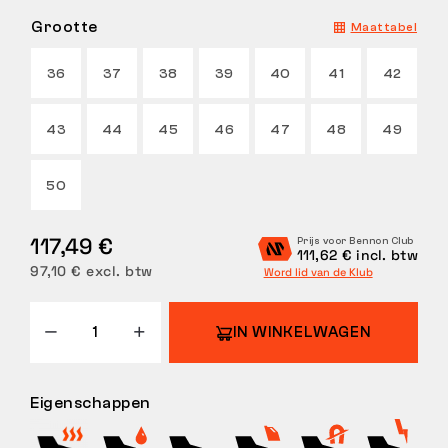
Grootte
Maattabel
RETOUREN
36
37
38
39
40
41
42
43
44
45
46
47
48
49
50
117,49 €
Prijs voor Bennon Club
111,62 € incl. btw
97,10 € excl. btw
Word lid van de Klub
IN WINKELWAGEN
Eigenschappen