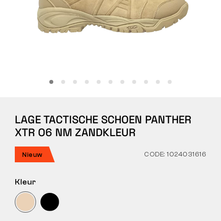
Tactical
Kleding
ALLES OVER WINKELEN
LAGE TACTISCHE SCHOEN PANTHER
OVER ONS
XTR O6 NM ZANDKLEUR
ARTIKELEN
CODE: 1024031616
Nieuw
BENNON-LABORATORIUM
Kleur
WINKEL MET BISTRO
CONTACT