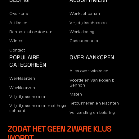
Over ons
Werkschoenen
Artikelen
Vrijetijdsschoenen
Bennon-laboratorium
Werkkleding
Winkel
Cadeaubonnen
Contact
POPULAIRE
OVER AANKOPEN
CATEGORIEËN
Alles over winkelen
Werklaarzen
Voordelen van kopen bij
Bennon
Werklaarzen
Maten
Vrijetijdsschoenen
Retourneren en klachten
Vrijetijdsschoenen met hoge
schacht
Verzending en betaling
Broeken
Bedrijfsaccount
ZODAT HET GEEN ZWARE KLUS
Sweatshirts
Registratie voor B2B
WORDT