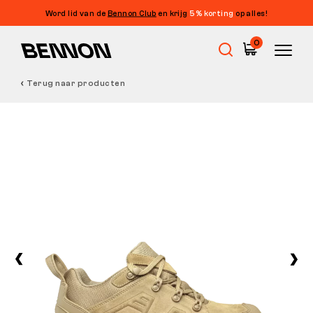
Word lid van de
Bennon Club
en krijg
5% korting
op alles!
0
Terug naar producten
Uitverkoop
Werkschoenen
Barefoot
Outdoor
Vrijetijdsschoenen