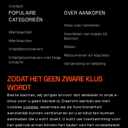
Contact
POPULAIRE
OVER AANKOPEN
CATEGORIEËN
Alles over winkelen
Werklaarzen
Voordelen van kopen bij
Bennon
Werklaarzen
Maten
Vrijetijdsschoenen
Retourneren en klachten
Vrijetijdsschoenen met hoge
schacht
Verzending en betaling
Broeken
Bedrijfsaccount
ZODAT HET GEEN ZWARE KLUS
Sweatshirts
Registratie voor B2B
WORDT
Klachten en garantie
Beste klanten, wij zorgen ervoor dat winkelen in onze e-
shop voor u geen karwei is. Daarom werken we met
cookies
cookies
, waarmee we de functionaliteit
Algemene Voorwaarden
Klachtenregeling en
aanzienlijk kunnen verbeteren en u producten kunnen
Garantiebeleid
aanbieden die u echt zoekt. U kunt uw toestemming voor
Cookie-instellingen
GDPR
het gebruik ervan binnen het kader van het cookiebeleid