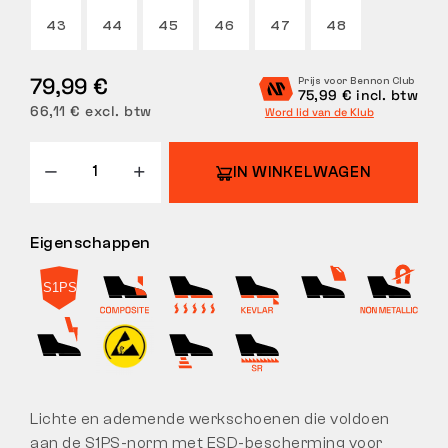
43
44
45
46
47
48
RETOUREN
79,99 €
Prijs voor Bennon Club
75,99 € incl. btw
66,11 € excl. btw
Word lid van de Klub
IN WINKELWAGEN
Eigenschappen
Lichte en ademende werkschoenen die voldoen
aan de S1PS-norm met ESD-bescherming voor