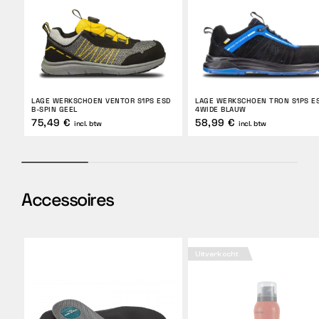
LAGE WERKSCHOEN VENTOR S1PS ESD
LAGE WERKSCHOEN TRON S1PS E
B-SPIN GEEL
4WIDE BLAUW
75,49 €
58,99 €
incl. btw
incl. btw
Accessoires
Uitverkocht