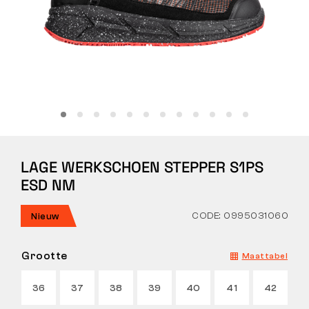
Tactical
Kleding
ALLES OVER WINKELEN
LAGE WERKSCHOEN STEPPER S1PS
OVER ONS
ESD NM
ARTIKELEN
CODE: 0995031060
Nieuw
BENNON-LABORATORIUM
Grootte
Maattabel
WINKEL MET BISTRO
36
37
38
39
40
41
42
CONTACT