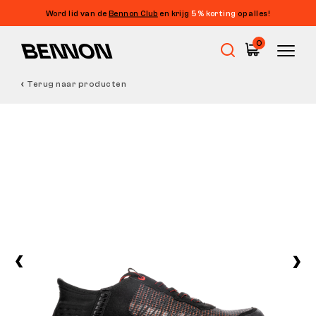
Word lid van de
Bennon Club
en krijg
5% korting
op alles!
0
Terug naar producten
Uitverkoop
Werkschoenen
Barefoot
Outdoor
Vrijetijdsschoenen