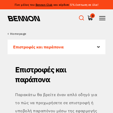
Γίνε μέλος του
Bennon Club
και κέρδισε
5% έκπτωση σε όλα!
0
Homepage
Προσφορές
Επιστροφές και παράπονα
Εργατικά παπούτσια
Επιστροφές και
Barefoot
παράπονα
Outdoor
Παρακάτω θα βρείτε έναν απλό οδηγό για
το πώς να προχωρήσετε σε επιστροφή ή
Casual παπούτσια
υποβολή παραπόνου μέσω της εφαρμογής