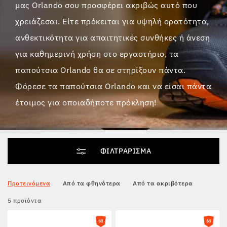
μας Orlando σου προσφέρει ακριβώς αυτό που
χρειάζεσαι. Είτε πρόκειται για υψηλή ορατότητα,
Tactical
ανθεκτικότητα για απαιτητικές συνθήκες ή άνεση
για καθημερινή χρήση στο εργαστήριο, τα
Ρούχα
παπούτσια Orlando θα σε στηρίξουν πάντα.
Φόρεσε τα παπούτσια Orlando και να είσαι πάντα
ΌΛΑ ΓΙΑ ΤΙΣ ΑΓΟΡΈΣ
έτοιμος για οποιαδήποτε πρόκληση!
ΣΧΕΤΙΚΆ ΜΕ ΕΜΆΣ
ΆΡΘΡΑ
ΦΙΛΤΡΆΡΙΣΜΑ
ΕΡΓΑΣΤΉΡΙΟ BENNON
Προτεινόμενα
Από τα φθηνότερα
Από τα ακριβότερα
ΚΑΤΆΣΤΗΜΑ ΜΕ ΜΠΙΣΤΡΌ
5 προϊόντα
ΕΠΙΚΟΙΝΩΝΊΑ