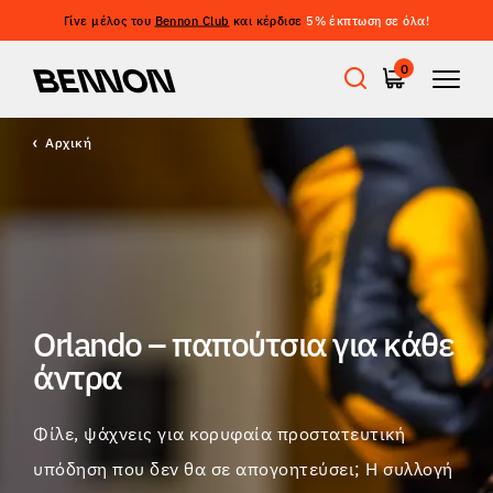
Γίνε μέλος του
Bennon Club
και κέρδισε
5% έκπτωση σε όλα!
Φιλτράρισμα
0
ΤΙΜΉ
ΦΙΛΤΡΆΡΙΣΜΑ
Αρχική
Προσφορές
ΜΈΓΕΘΟΣ
ΕΚΚΑΘΆΡΙΣΗ ΦΊΛΤΡΩΝ
ΧΡΏΜΑ
Εργατικά παπούτσια
ΙΔΙΌΤΗΤΕΣ
Barefoot
Orlando – παπούτσια για κάθε
ΠΡΌΤΥΠΑ
άντρα
Outdoor
ΚΌΨΙΜΟ
Φίλε, ψάχνεις για κορυφαία προστατευτική
Casual παπούτσια
υπόδηση που δεν θα σε απογοητεύσει; Η συλλογή