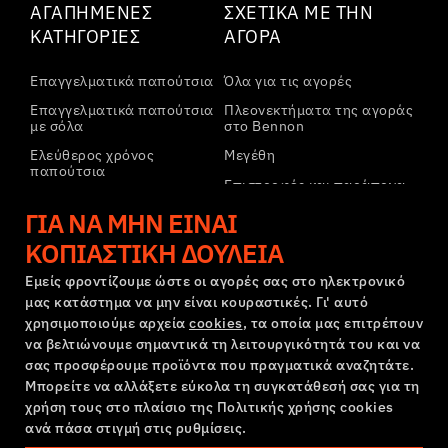
ΑΓΑΠΗΜΈΝΕΣ
ΣΧΕΤΙΚΆ ΜΕ ΤΗΝ
ΚΑΤΗΓΟΡΊΕΣ
ΑΓΟΡΆ
Επαγγελματικά παπούτσια
Όλα για τις αγορές
Επαγγελματικά παπούτσια
Πλεονεκτήματα της αγοράς
με σόλα
στο Bennon
Ελεύθερος χρόνος
Μεγέθη
παπούτσια
Επιστροφές και παράπονα
Ελεύθερος χρόνος
Μεταφορά και πληρωμή
ΓΙΑ ΝΑ ΜΗΝ ΕΊΝΑΙ
παπούτσια αστραγάλου
Εταιρικός λογαριασμός
ΚΟΠΙΑΣΤΙΚΉ ΔΟΥΛΕΙΆ
Παντελόνια
Εγγραφή στο B2B
Φούτερ
Εμείς φροντίζουμε ώστε οι αγορές σας στο ηλεκτρονικό
μας κατάστημα να μην είναι κουραστικές. Γι' αυτό
Παράπονα και εγγύηση
χρησιμοποιούμε αρχεία
cookies
, τα οποία μας επιτρέπουν
να βελτιώνουμε σημαντικά τη λειτουργικότητά του και να
σας προσφέρουμε προϊόντα που πραγματικά αναζητάτε.
Όροι και προϋποθέσεις
Πολιτική Παραπόνων
Μπορείτε να αλλάξετε εύκολα τη συγκατάθεσή σας για τη
Ρυθμίσεις cookies
GDPR
χρήση τους στο πλαίσιο της Πολιτικής χρήσης cookies
Ελλάδα | Ελληνική γλώσσα
ανά πάσα στιγμή στις ρυθμίσεις.