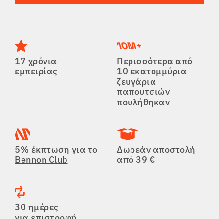
Tactical
Ρούχα
17 χρόνια
Περισσότερα από
εμπειρίας
10 εκατομμύρια
ζευγάρια
παπουτσιών
ΌΛΑ ΓΙΑ ΤΙΣ ΑΓΟΡΈΣ
πουλήθηκαν
ΣΧΕΤΙΚΆ ΜΕ ΕΜΆΣ
ΆΡΘΡΑ
5% έκπτωση για το
Δωρεάν αποστολή
Bennon Club
από 39 €
ΕΡΓΑΣΤΉΡΙΟ BENNON
ΚΑΤΆΣΤΗΜΑ ΜΕ ΜΠΙΣΤΡΌ
30 ημέρες
ΕΠΙΚΟΙΝΩΝΊΑ
για επιστροφή