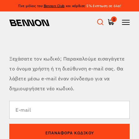
Γίνε μέλος του
Bennon Club
και κέρδισε
5% έκπτωση σε όλα!
0
Προσφορές
Ξεχάσατε τον κωδικό; Παρακαλούμε εισαγάγετε
Εργατικά παπούτσια
το όνομα χρήστη ή τη διεύθυνση e-mail σας. Θα
λάβετε μέσω e-mail έναν σύνδεσμο για να
Barefoot
δημιουργήσετε νέο κωδικό.
Outdoor
E-mail
Casual παπούτσια
ΕΠΑΝΑΦΟΡΆ ΚΩΔΙΚΟΎ