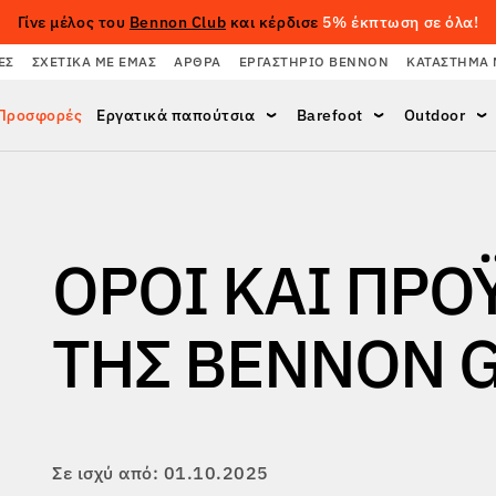
Γίνε μέλος του
Bennon Club
και κέρδισε
5% έκπτωση σε όλα!
ΈΣ
ΣΧΕΤΙΚΆ ΜΕ ΕΜΆΣ
ΆΡΘΡΑ
ΕΡΓΑΣΤΉΡΙΟ BENNON
ΚΑΤΆΣΤΗΜΑ 
Προσφορές
Εργατικά παπούτσια
Barefoot
Outdoor
ΌΡΟΙ ΚΑΙ ΠΡΟ
ΤΗΣ BENNON G
Σε ισχύ από: 01.10.2025