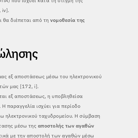
ΠΑ) που ισχύει κατά τη στιγμή της
iv].
ι θα διέπεται από τη
νομοθεσία της
πώλησης
μας εξ αποστάσεως μέσω του ηλεκτρονικού
ν μας [172, i].
αι εξ αποστάσεως, η υποβληθείσα
Η παραγγελία ισχύει για περίοδο
σω ηλεκτρονικού ταχυδρομείου. Η σύμβαση
τασης μέσω της
αποστολής των αγαθών
ετικά με την αποστολή των αγαθών μέσω