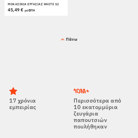
ΜΟΚΑΣΊΝΙΑ ΕΡΓΑΣΊΑΣ WHITE S2
ΕΠΙΣΤΡΟΦΈΣ
45,49 €
με ΦΠΑ
Πάνω
17 χρόνια
Περισσότερα από
εμπειρίας
10 εκατομμύρια
ζευγάρια
παπουτσιών
πουλήθηκαν