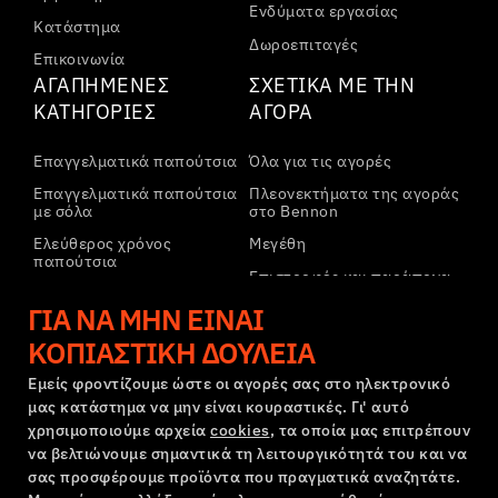
Ενδύματα εργασίας
Κατάστημα
Δωροεπιταγές
Επικοινωνία
ΑΓΑΠΗΜΈΝΕΣ
ΣΧΕΤΙΚΆ ΜΕ ΤΗΝ
ΚΑΤΗΓΟΡΊΕΣ
ΑΓΟΡΆ
Επαγγελματικά παπούτσια
Όλα για τις αγορές
Επαγγελματικά παπούτσια
Πλεονεκτήματα της αγοράς
με σόλα
στο Bennon
Ελεύθερος χρόνος
Μεγέθη
παπούτσια
Επιστροφές και παράπονα
Ελεύθερος χρόνος
Μεταφορά και πληρωμή
ΓΙΑ ΝΑ ΜΗΝ ΕΊΝΑΙ
παπούτσια αστραγάλου
Εταιρικός λογαριασμός
ΚΟΠΙΑΣΤΙΚΉ ΔΟΥΛΕΙΆ
Παντελόνια
Εγγραφή στο B2B
Φούτερ
Εμείς φροντίζουμε ώστε οι αγορές σας στο ηλεκτρονικό
μας κατάστημα να μην είναι κουραστικές. Γι' αυτό
Παράπονα και εγγύηση
χρησιμοποιούμε αρχεία
cookies
, τα οποία μας επιτρέπουν
να βελτιώνουμε σημαντικά τη λειτουργικότητά του και να
σας προσφέρουμε προϊόντα που πραγματικά αναζητάτε.
Όροι και προϋποθέσεις
Πολιτική Παραπόνων