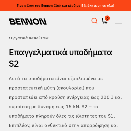
Γίνε μέλος του
Bennon Club
και κέρδισε
5% έκπτωση σε όλα!
Φιλτράρισμα
0
ΤΙΜΉ
ΦΙΛΤΡΆΡΙΣΜΑ
Εργατικά παπούτσια
Προσφορές
ΜΈΓΕΘΟΣ
Επαγγελματικά υποδήματα
ΕΚΚΑΘΆΡΙΣΗ ΦΊΛΤΡΩΝ
ΙΔΙΌΤΗΤΕΣ
S2
Εργατικά παπούτσια
Αυτά τα υποδήματα είναι εξοπλισμένα με
Barefoot
προστατευτική μύτη (σκουλαρίκι) που
προστατεύει από κρούση ενέργειας έως 200 J και
Outdoor
συμπίεση με δύναμη έως 15 kN. S2 – τα
υποδήματα πληρούν όλες τις ιδιότητες του S1.
Casual παπούτσια
Επιπλέον, είναι ανθεκτικά στην απορρόφηση και