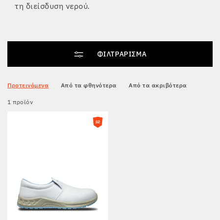
τη διείσδυση νερού.
Tactical
ΦΙΛΤΡΆΡΙΣΜΑ
Ρούχα
Προτεινόμενα
Από τα φθηνότερα
Από τα ακριβότερα
ΌΛΑ ΓΙΑ ΤΙΣ ΑΓΟΡΈΣ
1 προϊόν
ΣΧΕΤΙΚΆ ΜΕ ΕΜΆΣ
ΆΡΘΡΑ
ΕΡΓΑΣΤΉΡΙΟ BENNON
ΚΑΤΆΣΤΗΜΑ ΜΕ ΜΠΙΣΤΡΌ
ΕΠΙΚΟΙΝΩΝΊΑ