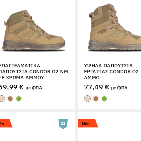
ΕΠΑΓΓΕΛΜΑΤΙΚΆ
ΥΨΗΛΆ ΠΑΠΟΎΤΣΙΑ
ΠΑΠΟΎΤΣΙΑ CONDOR O2 NM
ΕΡΓΑΣΊΑΣ CONDOR O2
ΣΕ ΧΡΏΜΑ ΆΜΜΟΥ
ΆΜΜΟ
69,99 €
77,49 €
με ΦΠΑ
με ΦΠΑ
έο
Νέο