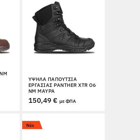
 NM
ΥΨΗΛΆ ΠΑΠΟΎΤΣΙΑ
ΕΡΓΑΣΊΑΣ PANTHER XTR O6
NM ΜΑΎΡΑ
150,49 €
με ΦΠΑ
Νέο