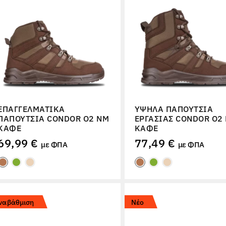
ΕΠΑΓΓΕΛΜΑΤΙΚΆ
ΥΨΗΛΆ ΠΑΠΟΎΤΣΙΑ
ΠΑΠΟΎΤΣΙΑ CONDOR O2 NM
ΕΡΓΑΣΊΑΣ CONDOR O2
ΚΑΦΈ
ΚΑΦΈ
69,99 €
77,49 €
με ΦΠΑ
με ΦΠΑ
ναβάθμιση
Νέο