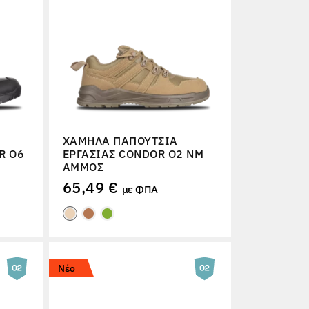
ΧΑΜΗΛΆ ΠΑΠΟΎΤΣΙΑ
R O6
ΕΡΓΑΣΊΑΣ CONDOR O2 NM
ΆΜΜΟΣ
65,49 €
με ΦΠΑ
Νέο