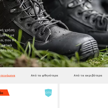
ική χρήση
δήματα με
ια, που θα
αιρετικά
 όλη την
τεινόμενα
Από τα φθηνότερα
Από τα ακριβότερα
έο