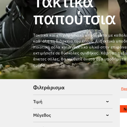
Τακτικά
παπούτσια
Τακτικά και επιχειρησιακά υποδήματα με καθολ
καθ' όλη τη διάρκεια του έτους. Ανθεκτικά υπο
ποιοτική σόλα και ανθεκτικό υλικό στην επιφάνε
εκτιμήσετε σε δύσκολες συνθήκες. Χάρη στις εξ
άνετες σόλες, θα νιώθετε άνετα στα υποδήματα
ημέρα.
Φιλτράρισμα
Προ
Τιμή
Ν
Μέγεθος