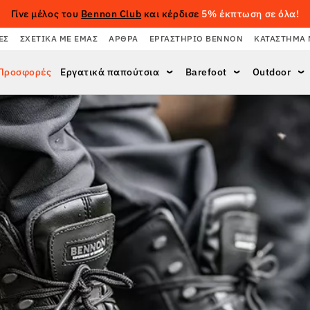
Γίνε μέλος του
Bennon Club
και κέρδισε
5% έκπτωση σε όλα!
ΈΣ
ΣΧΕΤΙΚΆ ΜΕ ΕΜΆΣ
ΆΡΘΡΑ
ΕΡΓΑΣΤΉΡΙΟ BENNON
ΚΑΤΆΣΤΗΜΑ 
Προσφορές
Εργατικά παπούτσια
Barefoot
Outdoor