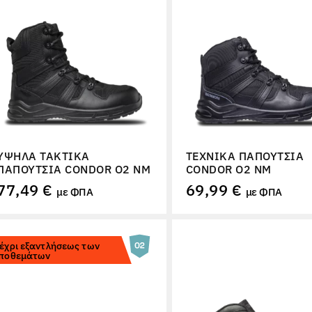
ΥΨΗΛΆ ΤΑΚΤΙΚΆ
ΤΕΧΝΙΚΆ ΠΑΠΟΎΤΣΙΑ
ΠΑΠΟΎΤΣΙΑ CONDOR O2 NM
CONDOR O2 NM
77,49 €
69,99 €
με ΦΠΑ
με ΦΠΑ
έχρι εξαντλήσεως των
ποθεμάτων