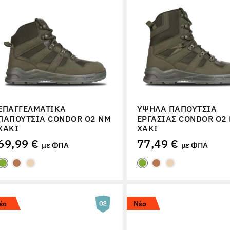
ΕΠΑΓΓΕΛΜΑΤΙΚΆ
ΥΨΗΛΆ ΠΑΠΟΎΤΣΙΑ
ΠΑΠΟΎΤΣΙΑ CONDOR O2 NM
ΕΡΓΑΣΊΑΣ CONDOR O2
ΧΑΚΊ
ΧΑΚΊ
69,99 €
77,49 €
με ΦΠΑ
με ΦΠΑ
έο
Νέο