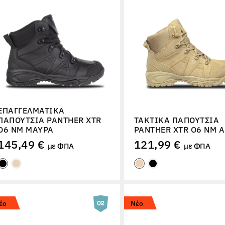
ΕΠΑΓΓΕΛΜΑΤΙΚΆ
ΠΑΠΟΎΤΣΙΑ PANTHER XTR
ΤΑΚΤΙΚΆ ΠΑΠΟΎΤΣΙΑ
O6 NM ΜΑΎΡΑ
PANTHER XTR O6 NM 
145,49 €
121,99 €
με ΦΠΑ
με ΦΠΑ
έο
Νέο