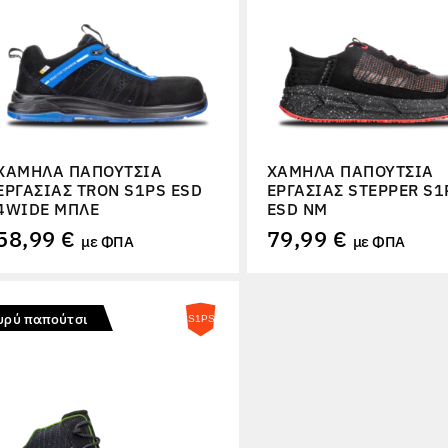
ΧΑΜΗΛΆ ΠΑΠΟΎΤΣΙΑ
ΧΑΜΗΛΆ ΠΑΠΟΎΤΣΙΑ
ΕΡΓΑΣΊΑΣ TRON S1PS ESD
ΕΡΓΑΣΊΑΣ STEPPER S1
4WIDE ΜΠΛΕ
ESD NM
58,99 €
79,99 €
με ΦΠΑ
με ΦΠΑ
υρύ παπούτσι