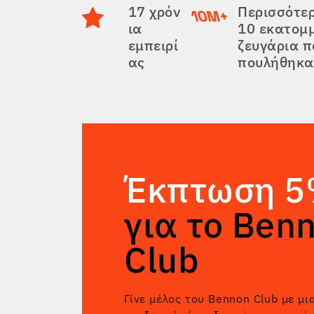
17 χρόν
Περισσότε
ια
10 εκατομ
εμπειρί
ζευγάρια 
ας
πουλήθηκα
Έκπτωση 
για το Ben
Club
Γίνε μέλος του Bennon Club με μι