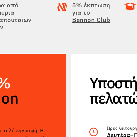
ρα από
5% έκπτωση
μύρια
για το
παπουτσιών
Bennon Club
ν
5%
Υποστή
non
πελατ
Ώρες λειτουρ
α απλή εγγραφή. Η
Δευτέρα–Π