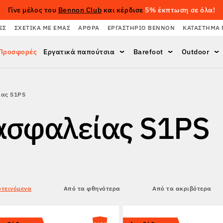
Γίνε μέλος του
Bennon Club
και κέρδισε
5% έκπτωση σε όλα!
ΈΣ
ΣΧΕΤΙΚΆ ΜΕ ΕΜΆΣ
ΆΡΘΡΑ
ΕΡΓΑΣΤΉΡΙΟ BENNON
ΚΑΤΆΣΤΗΜΑ 
Προσφορές
Εργατικά παπούτσια
Barefoot
Outdoor
ίας S1PS
ασφαλείας S1PS
τεινόμενα
Από τα φθηνότερα
Από τα ακριβότερα