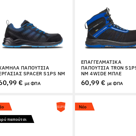
ΕΠΑΓΓΕΛΜΑΤΙΚΆ
ΧΑΜΗΛΆ ΠΑΠΟΎΤΣΙΑ
ΠΑΠΟΎΤΣΙΑ TRON S1P
ΕΡΓΑΣΊΑΣ SPACER S1PS NM
NM 4WIDE ΜΠΛΕ
60,99 €
60,99 €
με ΦΠΑ
με ΦΠΑ
έο
Νέο
υρύ παπούτσι