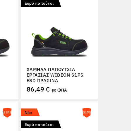
Ευρύ παπούτσι
ΧΑΜΗΛΆ ΠΑΠΟΎΤΣΙΑ
ΕΡΓΑΣΊΑΣ WIDEON S1PS
ESD ΠΡΆΣΙΝΑ
86,49 €
με ΦΠΑ
Νέο
Ευρύ παπούτσι