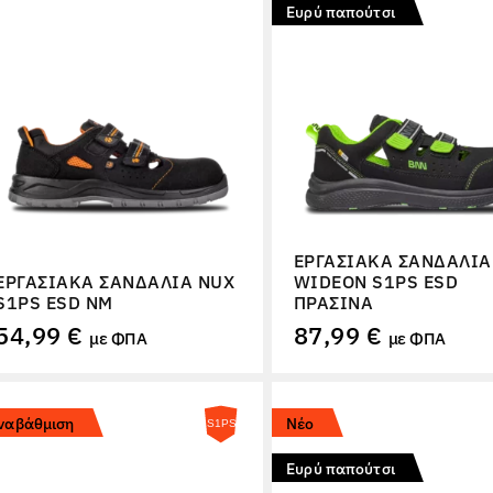
Ευρύ παπούτσι
ΕΡΓΑΣΙΑΚΆ ΣΑΝΔΆΛΙΑ
ΕΡΓΑΣΙΑΚΆ ΣΑΝΔΆΛΙΑ NUX
WIDEON S1PS ESD
S1PS ESD NM
ΠΡΆΣΙΝΑ
54,99 €
87,99 €
με ΦΠΑ
με ΦΠΑ
ναβάθμιση
Νέο
Ευρύ παπούτσι