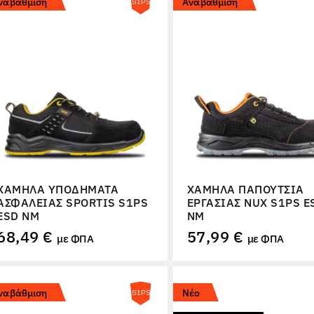
ναβάθμιση
Αναβάθμιση
ΧΑΜΗΛΆ ΥΠΟΔΉΜΑΤΑ
ΧΑΜΗΛΆ ΠΑΠΟΎΤΣΙΑ
ΑΣΦΑΛΕΊΑΣ SPORTIS S1PS
ΕΡΓΑΣΊΑΣ NUX S1PS E
ESD NM
NM
68,49 €
57,99 €
με ΦΠΑ
με ΦΠΑ
ναβάθμιση
Νέο