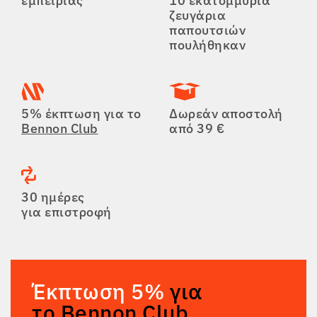
εμπειρίας
10 εκατομμύρια
ζευγάρια
παπουτσιών
πουλήθηκαν
5% έκπτωση για το
Δωρεάν αποστολή
Bennon Club
από 39 €
30 ημέρες
για επιστροφή
Έκπτωση 5%
για
το Bennon Club