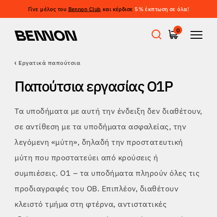
Γίνε μέλος του
Bennon Club
και κέρδισε
5% έκπτωση σε όλα!
Φιλτράρισμα
0
ΤΙΜΉ
ΦΙΛΤΡΆΡΙΣΜΑ
Εργατικά παπούτσια
Προσφορές
ΜΈΓΕΘΟΣ
Παπούτσια εργασίας O1P
ΕΚΚΑΘΆΡΙΣΗ ΦΊΛΤΡΩΝ
ΧΡΏΜΑ
Εργατικά παπούτσια
Τα υποδήματα με αυτή την ένδειξη δεν διαθέτουν,
ΙΔΙΌΤΗΤΕΣ
σε αντίθεση με τα υποδήματα ασφαλείας, την
Barefoot
λεγόμενη «μύτη», δηλαδή την προστατευτική
μύτη που προστατεύει από κρούσεις ή
Outdoor
συμπιέσεις. O1 – τα υποδήματα πληρούν όλες τις
προδιαγραφές του OB. Επιπλέον, διαθέτουν
κλειστό τμήμα στη φτέρνα, αντιστατικές
Casual παπούτσια