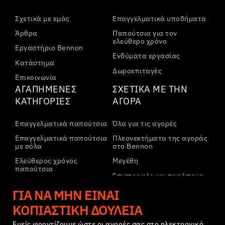
Σχετικά με εμάς
Επαγγελματικά υποδήματα
Άρθρα
Παπούτσια για τον
ελεύθερο χρόνο
Εργαστήριο Bennon
Ενδύματα εργασίας
Κατάστημα
Δωροεπιταγές
Επικοινωνία
ΑΓΑΠΗΜΈΝΕΣ
ΣΧΕΤΙΚΆ ΜΕ ΤΗΝ
ΚΑΤΗΓΟΡΊΕΣ
ΑΓΟΡΆ
Επαγγελματικά παπούτσια
Όλα για τις αγορές
Επαγγελματικά παπούτσια
Πλεονεκτήματα της αγοράς
με σόλα
στο Bennon
Ελεύθερος χρόνος
Μεγέθη
παπούτσια
Επιστροφές και παράπονα
Ελεύθερος χρόνος
Μεταφορά και πληρωμή
ΓΙΑ ΝΑ ΜΗΝ ΕΊΝΑΙ
παπούτσια αστραγάλου
Εταιρικός λογαριασμός
ΚΟΠΙΑΣΤΙΚΉ ΔΟΥΛΕΙΆ
Παντελόνια
Εγγραφή στο B2B
Φούτερ
Εμείς φροντίζουμε ώστε οι αγορές σας στο ηλεκτρονικό