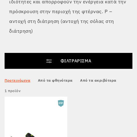
ιδιότητες και απορροφούν την ενέργεια κατά την
πρόσκρουση στην περιοχή της φτέρνας. P –
Tactical
αντοχή στη διάτρηση (αντοχή της σόλας στη
διάτρηση)
Ρούχα
ΌΛΑ ΓΙΑ ΤΙΣ ΑΓΟΡΈΣ
ΦΙΛΤΡΆΡΙΣΜΑ
ΣΧΕΤΙΚΆ ΜΕ ΕΜΆΣ
Προτεινόμενα
Από τα φθηνότερα
Από τα ακριβότερα
ΆΡΘΡΑ
1 προϊόν
ΕΡΓΑΣΤΉΡΙΟ BENNON
ΚΑΤΆΣΤΗΜΑ ΜΕ ΜΠΙΣΤΡΌ
ΕΠΙΚΟΙΝΩΝΊΑ