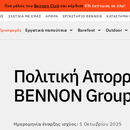
Γίνε μέλος του
Bennon Club
και κέρδισε
5% έκπτωση σε όλα!
ΈΣ
ΣΧΕΤΙΚΆ ΜΕ ΕΜΆΣ
ΆΡΘΡΑ
ΕΡΓΑΣΤΉΡΙΟ BENNON
ΚΑΤΆΣΤΗΜΑ 
Προσφορές
Εργατικά παπούτσια
Barefoot
Outdoor
Πολιτική Απορρ
BENNON Grou
Ημερομηνία έναρξης ισχύος:
1 Οκτωβρίου 2025