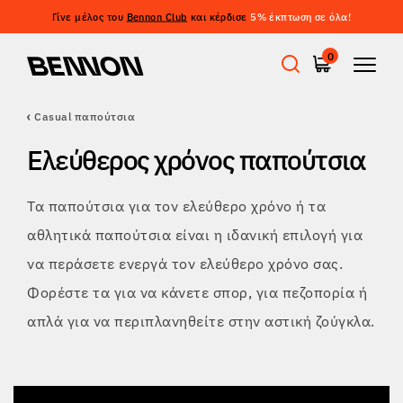
Γίνε μέλος του
Bennon Club
και κέρδισε
5% έκπτωση σε όλα!
Φιλτράρισμα
0
ΤΙΜΉ
ΦΙΛΤΡΆΡΙΣΜΑ
Casual παπούτσια
Προσφορές
ΜΈΓΕΘΟΣ
Ελεύθερος χρόνος παπούτσια
ΕΚΚΑΘΆΡΙΣΗ ΦΊΛΤΡΩΝ
ΕΤΙΚΈΤΑ
Εργατικά παπούτσια
Τα παπούτσια για τον ελεύθερο χρόνο ή τα
ΧΡΏΜΑ
αθλητικά παπούτσια είναι η ιδανική επιλογή για
Barefoot
να περάσετε ενεργά τον ελεύθερο χρόνο σας.
ΙΔΙΌΤΗΤΕΣ
Φορέστε τα για να κάνετε σπορ, για πεζοπορία ή
Outdoor
ΠΡΌΤΥΠΑ
απλά για να περιπλανηθείτε στην αστική ζούγκλα.
Casual παπούτσια