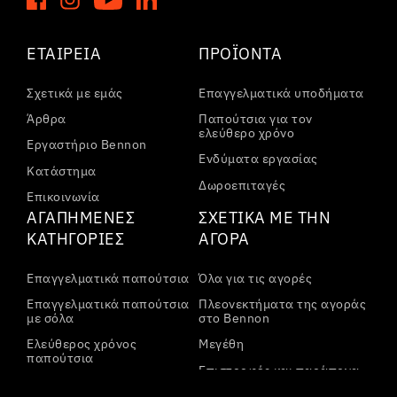
ΕΤΑΙΡΕΊΑ
ΠΡΟΪΌΝΤΑ
Σχετικά με εμάς
Επαγγελματικά υποδήματα
Άρθρα
Παπούτσια για τον
ελεύθερο χρόνο
Εργαστήριο Bennon
Ενδύματα εργασίας
Κατάστημα
Δωροεπιταγές
Επικοινωνία
ΑΓΑΠΗΜΈΝΕΣ
ΣΧΕΤΙΚΆ ΜΕ ΤΗΝ
ΚΑΤΗΓΟΡΊΕΣ
ΑΓΟΡΆ
Επαγγελματικά παπούτσια
Όλα για τις αγορές
Επαγγελματικά παπούτσια
Πλεονεκτήματα της αγοράς
με σόλα
στο Bennon
Ελεύθερος χρόνος
Μεγέθη
παπούτσια
Επιστροφές και παράπονα
Ελεύθερος χρόνος
Μεταφορά και πληρωμή