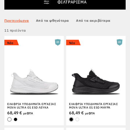
ΦΙΛΤΡΆΡΙΣΜΑ
Tactical
Προτεινόμενα
Από τα φθηνότερα
Από τα ακριβότερα
11 προϊόντα
Ρούχα
Νέο
Νέο
ΌΛΑ ΓΙΑ ΤΙΣ ΑΓΟΡΈΣ
ΣΧΕΤΙΚΆ ΜΕ ΕΜΆΣ
ΆΡΘΡΑ
ΕΡΓΑΣΤΉΡΙΟ BENNON
ΕΛΑΦΡΙΆ ΥΠΟΔΉΜΑΤΑ ΕΡΓΑΣΊΑΣ
ΕΛΑΦΡΙΆ ΥΠΟΔΉΜΑΤΑ ΕΡΓΑΣΊΑΣ
MOVA ULTRA O1 ESD ΛΕΥΚΆ
MOVA ULTRA O1 ESD ΜΑΎΡΑ
ΚΑΤΆΣΤΗΜΑ ΜΕ ΜΠΙΣΤΡΌ
68,49 €
68,49 €
με ΦΠΑ
με ΦΠΑ
ΕΠΙΚΟΙΝΩΝΊΑ