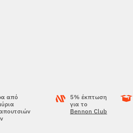
ρα από
5% έκπτωση
μύρια
για το
παπουτσιών
Bennon Club
ν