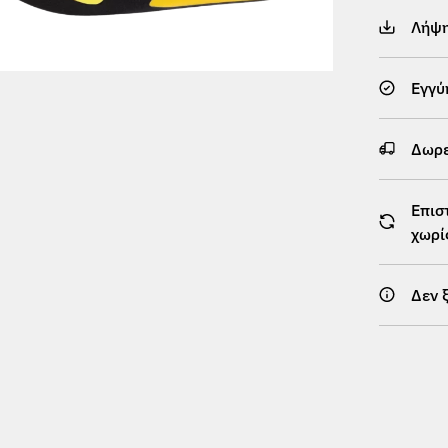
Λήψ
Εγγύ
Δωρε
Επισ
χωρί
Δεν 