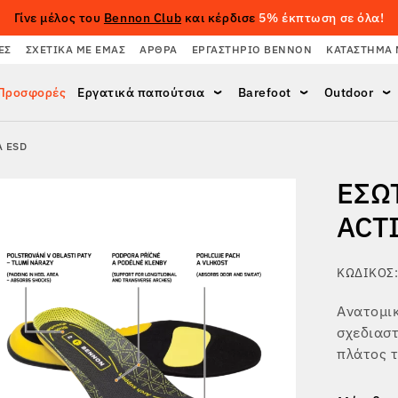
Γίνε μέλος του
Bennon Club
και κέρδισε
5% έκπτωση σε όλα!
ΈΣ
ΣΧΕΤΙΚΆ ΜΕ ΕΜΆΣ
ΆΡΘΡΑ
ΕΡΓΑΣΤΉΡΙΟ BENNON
ΚΑΤΆΣΤΗΜΑ 
Προσφορές
Εργατικά παπούτσια
Barefoot
Outdoor
A ESD
ΕΣΩ
ACT
ΚΩΔΙΚΌΣ:
Ανατομικ
σχεδιαστ
πλάτος 