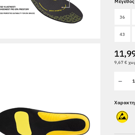
Μέγεθος
36
43
11,9
9,67 € χω
Χαρακτη