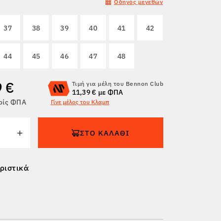
Οδηγός μεγεθών
37
38
39
40
41
42
44
45
46
47
48
9 €
Τιμή για μέλη του Bennon Club
11,39 € με ΦΠΑ
ρίς ΦΠΑ
Γίνε μέλος του Κλαμπ
ΣΤΟ ΚΑΛΆΘΙ
ριστικά