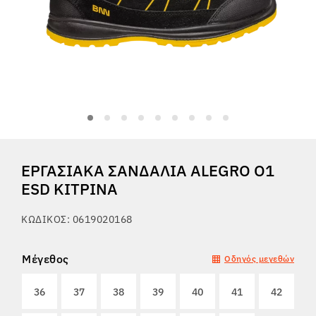
Tactical
Ρούχα
ΌΛΑ ΓΙΑ ΤΙΣ ΑΓΟΡΈΣ
ΕΡΓΑΣΙΑΚΆ ΣΑΝΔΆΛΙΑ ALEGRO O1
ΣΧΕΤΙΚΆ ΜΕ ΕΜΆΣ
ESD ΚΊΤΡΙΝΑ
ΆΡΘΡΑ
ΚΩΔΙΚΌΣ: 0619020168
ΕΡΓΑΣΤΉΡΙΟ BENNON
Μέγεθος
Οδηγός μεγεθών
ΚΑΤΆΣΤΗΜΑ ΜΕ ΜΠΙΣΤΡΌ
36
37
38
39
40
41
42
ΕΠΙΚΟΙΝΩΝΊΑ