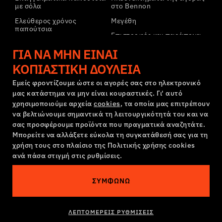
με σόλα
στο Bennon
Ελεύθερος χρόνος
Μεγέθη
παπούτσια
Επιστροφές και παράπονα
Ελεύθερος χρόνος
Μεταφορά και πληρωμή
ΓΙΑ ΝΑ ΜΗΝ ΕΊΝΑΙ
παπούτσια αστραγάλου
Εταιρικός λογαριασμός
ΚΟΠΙΑΣΤΙΚΉ ΔΟΥΛΕΙΆ
Παντελόνια
Εγγραφή στο B2B
Φούτερ
Εμείς φροντίζουμε ώστε οι αγορές σας στο ηλεκτρονικό
μας κατάστημα να μην είναι κουραστικές. Γι' αυτό
Παράπονα και εγγύηση
χρησιμοποιούμε αρχεία
cookies
, τα οποία μας επιτρέπουν
να βελτιώνουμε σημαντικά τη λειτουργικότητά του και να
σας προσφέρουμε προϊόντα που πραγματικά αναζητάτε.
Όροι και προϋποθέσεις
Πολιτική Παραπόνων
Μπορείτε να αλλάξετε εύκολα τη συγκατάθεσή σας για τη
Ρυθμίσεις cookies
GDPR
χρήση τους στο πλαίσιο της Πολιτικής χρήσης cookies
ανά πάσα στιγμή στις ρυθμίσεις.
Ελλάδα | Ελληνική γλώσσα
ΣΥΜΦΩΝΏ
Αυτός ο ιστότοπος είναι στοιχειωμένος
©2026 Bennon.cz
ΛΕΠΤΟΜΕΡΕΊΣ ΡΥΘΜΊΣΕΙΣ