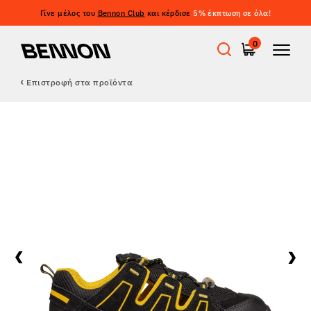
Γίνε μέλος του
Bennon Club
και κέρδισε
5% έκπτωση σε όλα!
0
Επιστροφή στα προϊόντα
Προσφορές
Εργατικά παπούτσια
Barefoot
Outdoor
Casual παπούτσια