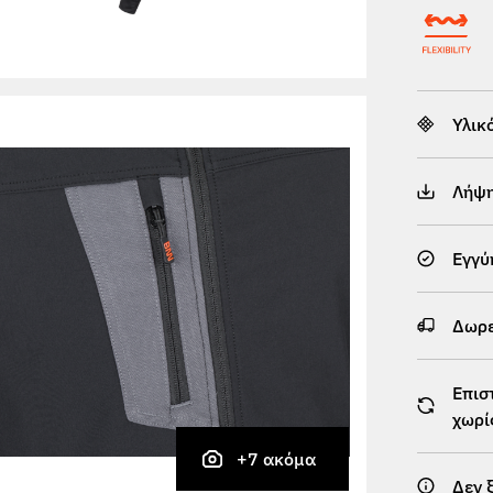
Υλικ
Λήψ
Εγγύ
Δωρε
Επισ
χωρί
+7 ακόμα
Δεν 