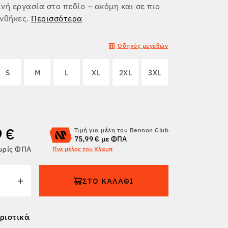
νή εργασία στο πεδίο – ακόμη και σε πιο
υνθήκες.
Περισσότερα
Οδηγός μεγεθών
S
M
L
XL
2XL
3XL
9 €
Τιμή για μέλη του Bennon Club
75,99 € με ΦΠΑ
χωρίς ΦΠΑ
Γίνε μέλος του Κλαμπ
ΣΤΟ ΚΑΛΆΘΙ
ριστικά