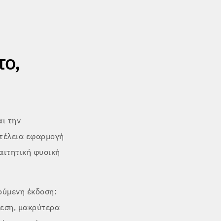
το,
αι την
 τέλεια εφαρμογή
αιτητική φυσική
ούμενη έκδοση:
νεση, μακρύτερα