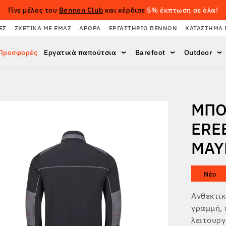
Γίνε μέλος του
Bennon Club
και κέρδισε
5% έκπτωση σε όλα!
ΈΣ
ΣΧΕΤΙΚΆ ΜΕ ΕΜΆΣ
ΆΡΘΡΑ
ΕΡΓΑΣΤΉΡΙΟ BENNON
ΚΑΤΆΣΤΗΜΑ 
Προσφορές
Εργατικά παπούτσια
Barefoot
Outdoor
ΜΠΟ
EREB
ΜΑΎ
Νέο
Ανθεκτι
γραμμή, 
λειτουργ