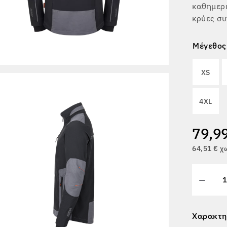
καθημερι
κρύες σ
Μέγεθος
XS
4XL
79,9
64,51 € 
Χαρακτη