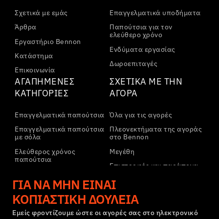
Σχετικά με εμάς
Επαγγελματικά υποδήματα
Άρθρα
Παπούτσια για τον
ελεύθερο χρόνο
Εργαστήριο Bennon
Ενδύματα εργασίας
Κατάστημα
Δωροεπιταγές
Επικοινωνία
ΑΓΑΠΗΜΈΝΕΣ
ΣΧΕΤΙΚΆ ΜΕ ΤΗΝ
ΚΑΤΗΓΟΡΊΕΣ
ΑΓΟΡΆ
Επαγγελματικά παπούτσια
Όλα για τις αγορές
Επαγγελματικά παπούτσια
Πλεονεκτήματα της αγοράς
με σόλα
στο Bennon
Ελεύθερος χρόνος
Μεγέθη
παπούτσια
Επιστροφές και παράπονα
Ελεύθερος χρόνος
Μεταφορά και πληρωμή
ΓΙΑ ΝΑ ΜΗΝ ΕΊΝΑΙ
παπούτσια αστραγάλου
Εταιρικός λογαριασμός
ΚΟΠΙΑΣΤΙΚΉ ΔΟΥΛΕΙΆ
Παντελόνια
Εγγραφή στο B2B
Φούτερ
Εμείς φροντίζουμε ώστε οι αγορές σας στο ηλεκτρονικό