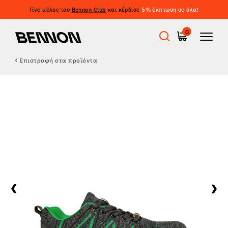
Γίνε μέλος του
Bennon Club
και κέρδισε
5% έκπτωση σε όλα!
0
Επιστροφή στα προϊόντα
Προσφορές
Εργατικά παπούτσια
Barefoot
Outdoor
Casual παπούτσια