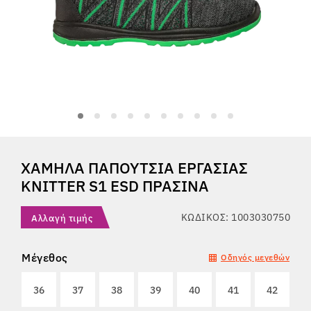
Tactical
Ρούχα
ΌΛΑ ΓΙΑ ΤΙΣ ΑΓΟΡΈΣ
ΧΑΜΗΛΆ ΠΑΠΟΎΤΣΙΑ ΕΡΓΑΣΊΑΣ
ΣΧΕΤΙΚΆ ΜΕ ΕΜΆΣ
KNITTER S1 ESD ΠΡΆΣΙΝΑ
ΆΡΘΡΑ
ΚΩΔΙΚΌΣ: 1003030750
Αλλαγή τιμής
ΕΡΓΑΣΤΉΡΙΟ BENNON
Μέγεθος
Οδηγός μεγεθών
ΚΑΤΆΣΤΗΜΑ ΜΕ ΜΠΙΣΤΡΌ
36
37
38
39
40
41
42
ΕΠΙΚΟΙΝΩΝΊΑ