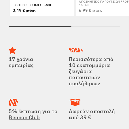
ΑΠΟΣΜΗΤΙΚΌ ΠΑΠΟΥΤΣΙΏΝ PROF
ΕΣΩΤΕΡΙΚΈΣ ΣΌΛΕΣ D-SOLE
150 ML
3,49 €
6,99 €
με ΦΠΑ
με ΦΠΑ
17 χρόνια
Περισσότερα από
εμπειρίας
10 εκατομμύρια
ζευγάρια
παπουτσιών
πουλήθηκαν
5% έκπτωση για το
Δωρεάν αποστολή
Bennon Club
από 39 €