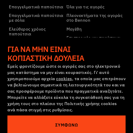
Επαγγελματικά παπούτσια
Όλα για τις αγορές
Επαγγελματικά παπούτσια
Πλεονεκτήματα της αγοράς
με σόλα
στο Bennon
Ελεύθερος χρόνος
Μεγέθη
παπούτσια
Επιστροφές και παράπονα
Ελεύθερος χρόνος
Μεταφορά και πληρωμή
ΓΙΑ ΝΑ ΜΗΝ ΕΊΝΑΙ
παπούτσια αστραγάλου
Εταιρικός λογαριασμός
ΚΟΠΙΑΣΤΙΚΉ ΔΟΥΛΕΙΆ
Παντελόνια
Εγγραφή στο B2B
Φούτερ
Εμείς φροντίζουμε ώστε οι αγορές σας στο ηλεκτρονικό
μας κατάστημα να μην είναι κουραστικές. Γι' αυτό
Παράπονα και εγγύηση
χρησιμοποιούμε αρχεία
cookies
, τα οποία μας επιτρέπουν
να βελτιώνουμε σημαντικά τη λειτουργικότητά του και να
σας προσφέρουμε προϊόντα που πραγματικά αναζητάτε.
Όροι και προϋποθέσεις
Πολιτική Παραπόνων
Μπορείτε να αλλάξετε εύκολα τη συγκατάθεσή σας για τη
Ρυθμίσεις cookies
GDPR
χρήση τους στο πλαίσιο της Πολιτικής χρήσης cookies
ανά πάσα στιγμή στις ρυθμίσεις.
Ελλάδα | Ελληνική γλώσσα
ΣΥΜΦΩΝΏ