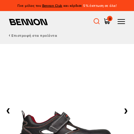
Γίνε μέλος του
Bennon Club
και κέρδισε
5% έκπτωση σε όλα!
0
Επιστροφή στα προϊόντα
Προσφορές
Εργατικά παπούτσια
Barefoot
Outdoor
Casual παπούτσια