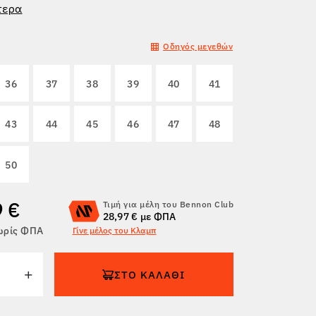
τερα
Οδηγός μεγεθών
36
37
38
39
40
41
43
44
45
46
47
48
50
9 €
Τιμή για μέλη του Bennon Club
28,97 € με ΦΠΑ
χωρίς ΦΠΑ
Γίνε μέλος του Κλαμπ
ΣΤΟ ΚΑΛΆΘΙ