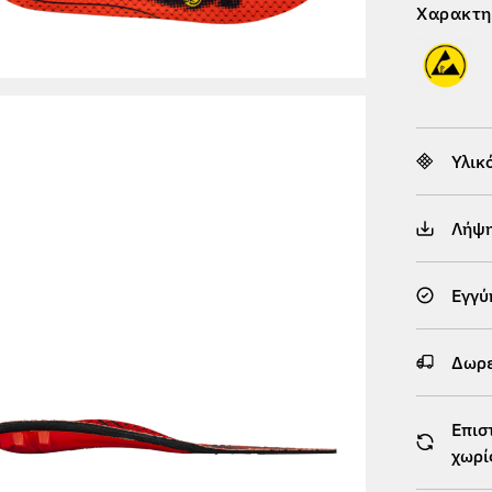
Χαρακτη
Υλικ
Λήψ
Εγγύ
Δωρε
Επισ
χωρί