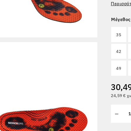
Περισσό
Μέγεθος
35
42
49
30,4
24,59 € 