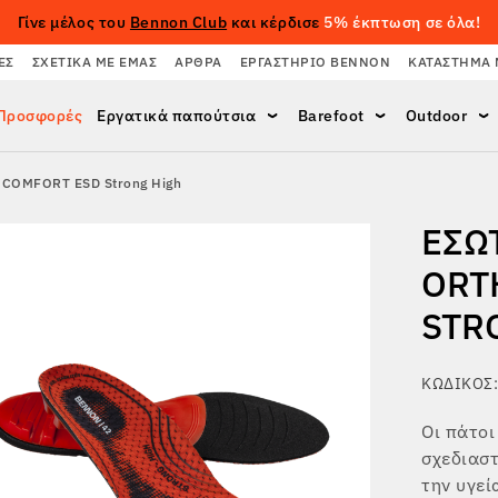
Γίνε μέλος του
Bennon Club
και κέρδισε
5% έκπτωση σε όλα!
ΈΣ
ΣΧΕΤΙΚΆ ΜΕ ΕΜΆΣ
ΆΡΘΡΑ
ΕΡΓΑΣΤΉΡΙΟ BENNON
ΚΑΤΆΣΤΗΜΑ 
Προσφορές
Εργατικά παπούτσια
Barefoot
Outdoor
OCOMFORT ESD Strong High
ΕΣΩ
ORT
STR
ΚΩΔΙΚΌΣ:
Οι πάτο
σχεδιαστ
την υγεί