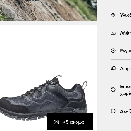
Υλικ
Λήψ
Εγγύ
Δωρε
Επισ
χωρί
Δεν 
+5 ακόμα