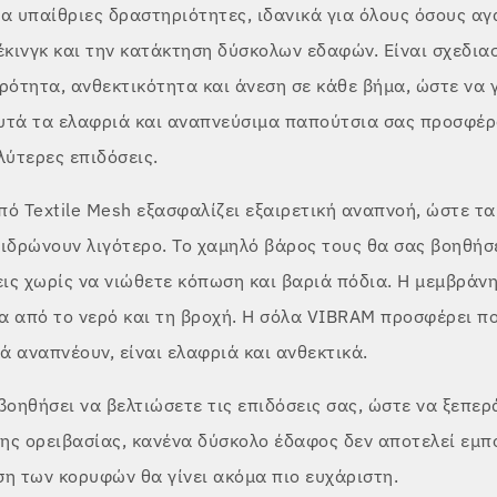
α υπαίθριες δραστηριότητες, ιδανικά για όλους όσους αγ
έκινγκ και την κατάκτηση δύσκολων εδαφών. Είναι σχεδια
ότητα, ανθεκτικότητα και άνεση σε κάθε βήμα, ώστε να γ
υτά τα ελαφριά και αναπνεύσιμα παπούτσια σας προσφέρ
λύτερες επιδόσεις.
ό Textile Mesh εξασφαλίζει εξαιρετική αναπνοή, ώστε τα
 ιδρώνουν λιγότερο. Το χαμηλό βάρος τους θα σας βοηθήσ
ις χωρίς να νιώθετε κόπωση και βαριά πόδια. Η μεμβράν
α από το νερό και τη βροχή. Η σόλα VIBRAM προσφέρει πο
 αναπνέουν, είναι ελαφριά και ανθεκτικά.
βοηθήσει να βελτιώσετε τις επιδόσεις σας, ώστε να ξεπερ
της ορειβασίας, κανένα δύσκολο έδαφος δεν αποτελεί εμπό
ση των κορυφών θα γίνει ακόμα πιο ευχάριστη.