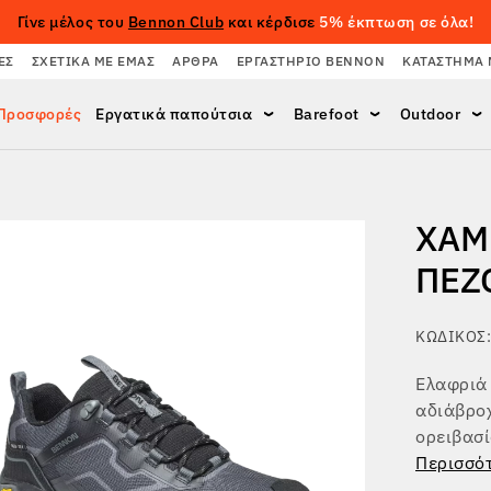
Γίνε μέλος του
Bennon Club
και κέρδισε
5% έκπτωση σε όλα!
ΈΣ
ΣΧΕΤΙΚΆ ΜΕ ΕΜΆΣ
ΆΡΘΡΑ
ΕΡΓΑΣΤΉΡΙΟ BENNON
ΚΑΤΆΣΤΗΜΑ 
Προσφορές
Εργατικά παπούτσια
Barefoot
Outdoor
ΧΑΜ
ΠΕΖ
ΚΩΔΙΚΌΣ:
Ελαφριά 
αδιάβροχ
ορειβασί
Περισσό