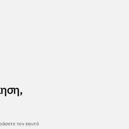
ληση,
εράσετε τον εαυτό