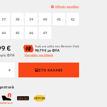
Οδηγός μεγεθών
37
38
39
40
41
42
44
45
46
47
99 €
Τιμή για μέλη του Bennon Club
98,79 € με ΦΠΑ
χωρίς ΦΠΑ
Γίνε μέλος του Κλαμπ
ΣΤΟ ΚΑΛΆΘΙ
ριστικά