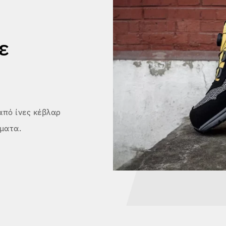
ε
από ίνες κέβλαρ
ματα.