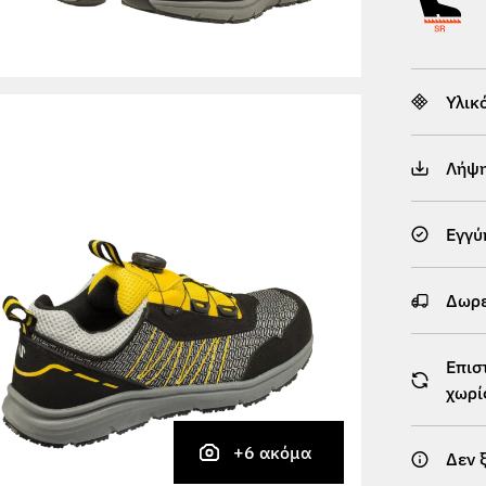
Υλικ
Λήψ
Εγγύ
Δωρε
Επισ
χωρί
+6 ακόμα
Δεν 