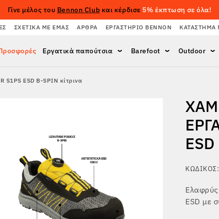
Γίνε μέλος του
Bennon Club
και κέρδισε
5% έκπτωση σε όλα!
ΈΣ
ΣΧΕΤΙΚΆ ΜΕ ΕΜΆΣ
ΆΡΘΡΑ
ΕΡΓΑΣΤΉΡΙΟ BENNON
ΚΑΤΆΣΤΗΜΑ 
Προσφορές
Εργατικά παπούτσια
Barefoot
Outdoor
R S1PS ESD B-SPIN κίτρινα
ΧΑΜ
ΕΡΓ
ESD
ΚΩΔΙΚΌΣ:
Ελαφρύς
ESD με σ