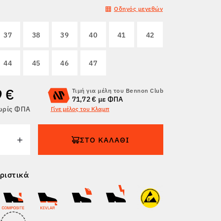
Οδηγός μεγεθών
37
38
39
40
41
42
44
45
46
47
9 €
Τιμή για μέλη του Bennon Club
71,72 € με ΦΠΑ
χωρίς ΦΠΑ
Γίνε μέλος του Κλαμπ
ΣΤΟ ΚΑΛΆΘΙ
ριστικά