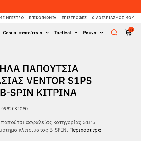
ΜΕ ΜΠΙΣΤΡΌ
ΕΠΙΚΟΙΝΩΝΊΑ
ΕΠΙΣΤΡΟΦΈΣ
Ο ΛΟΓΑΡΙΑΣΜΌΣ ΜΟΥ
0
Casual παπούτσια
Tactical
Ρούχα
ΗΛΆ ΠΑΠΟΎΤΣΙΑ
ΑΣΊΑΣ VENTOR S1PS
 B-SPIN ΚΊΤΡΙΝΑ
 0992031080
 παπούτσι ασφαλείας κατηγορίας S1PS
ύστημα κλεισίματος B-SPIN.
Περισσότερα