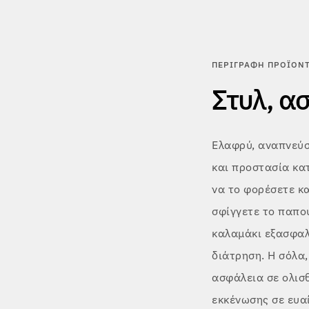
ΠΕΡΙΓΡΑΦΉ ΠΡΟΪΌΝ
Στυλ, α
Ελαφρύ, αναπνεύσ
και προστασία κατ
να το φορέσετε κα
σφίγγετε το παπο
καλαμάκι εξασφαλ
διάτρηση. Η σόλα,
ασφάλεια σε ολισ
εκκένωσης σε ευα