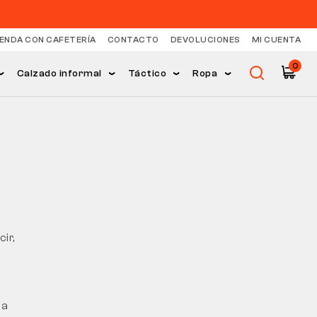
IENDA CON CAFETERÍA
CONTACTO
DEVOLUCIONES
MI CUENTA
0
Calzado informal
Táctico
Ropa
ir,
la