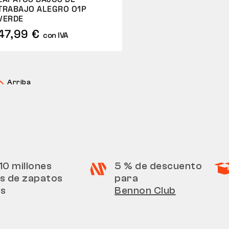
TRABAJO ALEGRO O1P
VERDE
47,99 €
con IVA
Arriba
10 millones
5 % de descuento
s de zapatos
para
os
Bennon Club