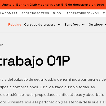
Únete al
Bennon Club
y consigue un 5 % de descuento en todo
 LA COMPRA
SOBRE NOSOTROS
BLOG
LABORATORIO BENNON
T
Rebajas
Calzado de trabajo
Barefoot
Outdoor
1P
trabajo O1P
ncia del calzado de seguridad, la denominada puntera, es dec
lpes o compresiones. O1: el calzado cumple todas las
e del talón cerrada, propiedades antiestáticas y absorbe la
o. P: resistencia a la perforación (resistencia de la suela a 