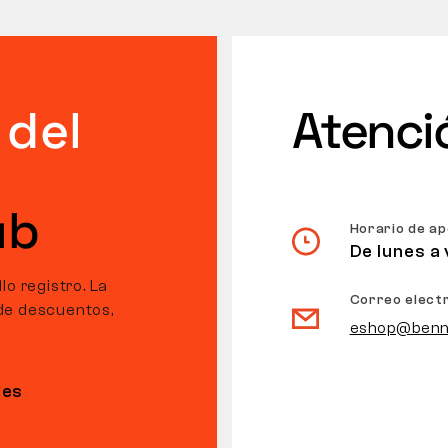
 del
Atenció
ub
Horario de a
De lunes a 
o registro. La
Correo elect
de descuentos,
eshop@benn
nes