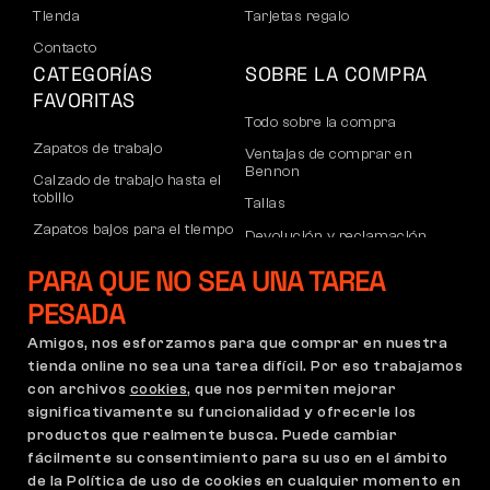
Tienda
Tarjetas regalo
Contacto
CATEGORÍAS
SOBRE LA COMPRA
FAVORITAS
Todo sobre la compra
Zapatos de trabajo
Ventajas de comprar en
Bennon
Calzado de trabajo hasta el
tobillo
Tallas
Zapatos bajos para el tiempo
Devolución y reclamación
libre
Transporte y pago
PARA QUE NO SEA UNA TAREA
Calzado informal de tobillo
Cuenta corporativa
PESADA
Pantalones
Registro de socios B2B
Amigos, nos esforzamos para que comprar en nuestra
Sudaderas
Reclamaciones y garantía
tienda online no sea una tarea difícil. Por eso trabajamos
con archivos
cookies
, que nos permiten mejorar
significativamente su funcionalidad y ofrecerle los
productos que realmente busca. Puede cambiar
Condiciones Generales
Política de Reclamaciones
fácilmente su consentimiento para su uso en el ámbito
Configuración de cookies
GDPR
de la Política de uso de cookies en cualquier momento en