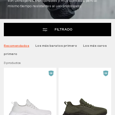
son ultraligeras, transpirables y muy cómodas, pero al
mismo tiempo resistentes al uso prolongado.
Táctico
FILTRADO
Ropa
Recomendados
Los más baratos primero
Los más caros
TODO SOBRE LA COMPRA
primero
SOBRE NOSOTROS
3 productos
BLOG
LABORATORIO BENNON
TIENDA CON CAFETERÍA
CONTACTO