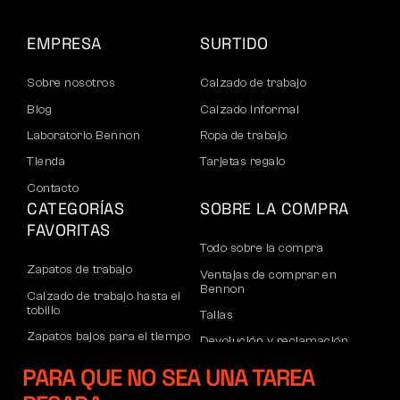
EMPRESA
SURTIDO
Sobre nosotros
Calzado de trabajo
Blog
Calzado informal
Laboratorio Bennon
Ropa de trabajo
Tienda
Tarjetas regalo
Contacto
CATEGORÍAS
SOBRE LA COMPRA
FAVORITAS
Todo sobre la compra
Zapatos de trabajo
Ventajas de comprar en
Bennon
Calzado de trabajo hasta el
tobillo
Tallas
Zapatos bajos para el tiempo
Devolución y reclamación
libre
Transporte y pago
PARA QUE NO SEA UNA TAREA
Calzado informal de tobillo
Cuenta corporativa