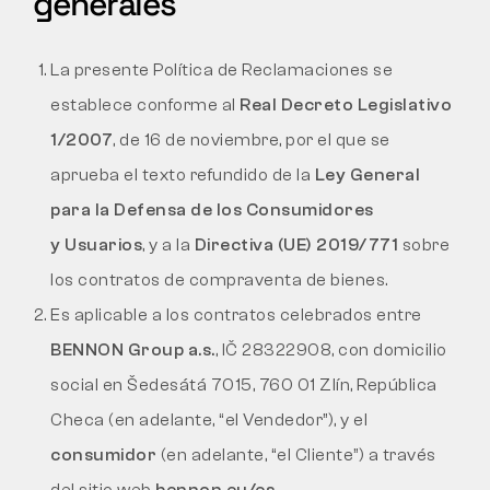
generales
Táctico
La presente Política de Reclamaciones se
establece conforme al
Real Decreto Legislativo
Ropa
1/2007
, de 16 de noviembre, por el que se
aprueba el texto refundido de la
Ley General
TODO SOBRE LA COMPRA
para la Defensa de los Consumidores
y Usuarios
, y a la
Directiva (UE) 2019/771
sobre
SOBRE NOSOTROS
los contratos de compraventa de bienes.
BLOG
Es aplicable a los contratos celebrados entre
BENNON Group a.s.
, IČ 28322908, con domicilio
LABORATORIO BENNON
social en Šedesátá 7015, 760 01 Zlín, República
TIENDA CON CAFETERÍA
Checa (en adelante, “el Vendedor”), y el
consumidor
(en adelante, “el Cliente”) a través
CONTACTO