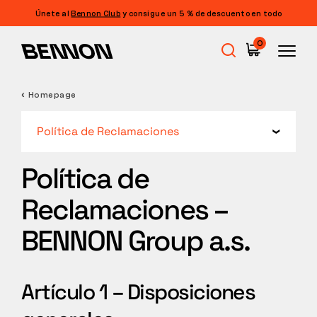
Únete al
Bennon Club
y consigue un 5 % de descuento en todo
0
Homepage
Rebajas
Política de Reclamaciones
Calzado de trabajo
Política de
Reclamaciones –
Barefoot
BENNON Group a.s.
Outdoor
Artículo 1 – Disposiciones
Calzado informal