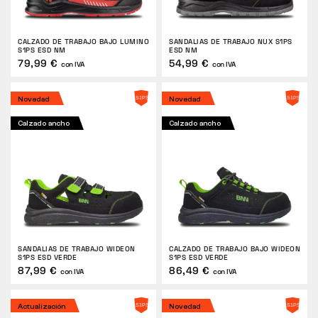
DEVOLUCIONES
CALZADO DE TRABAJO BAJO LUMINO
SANDALIAS DE TRABAJO NUX S1PS
S1PS ESD NM
ESD NM
79,99 €
54,99 €
con IVA
con IVA
Novedad
Novedad
Calzado ancho
Calzado ancho
SANDALIAS DE TRABAJO WIDEON
CALZADO DE TRABAJO BAJO WIDEON
S1PS ESD VERDE
S1PS ESD VERDE
87,99 €
86,49 €
con IVA
con IVA
Actualización
Novedad