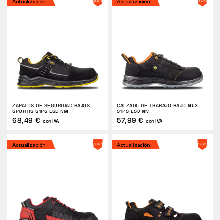
Actualización
Actualización
Táctico
Ropa
TODO SOBRE LA COMPRA
ZAPATOS DE SEGURIDAD BAJOS
CALZADO DE TRABAJO BAJO NUX
SPORTIS S1PS ESD NM
S1PS ESD NM
SOBRE NOSOTROS
68,49 €
57,99 €
con IVA
con IVA
BLOG
Actualización
Actualización
LABORATORIO BENNON
TIENDA CON CAFETERÍA
CONTACTO