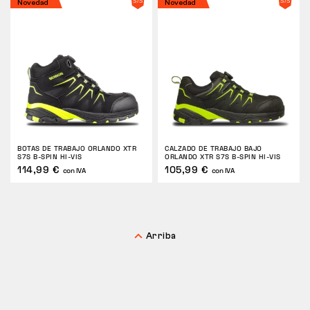
Novedad
Novedad
Táctico
Ropa
TODO SOBRE LA COMPRA
BOTAS DE TRABAJO ORLANDO XTR
CALZADO DE TRABAJO BAJO
S7S B-SPIN HI-VIS
ORLANDO XTR S7S B-SPIN HI-VIS
SOBRE NOSOTROS
114,99 €
105,99 €
con IVA
con IVA
BLOG
LABORATORIO BENNON
Arriba
TIENDA CON CAFETERÍA
CONTACTO