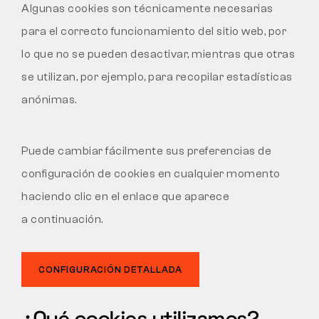
Algunas cookies son técnicamente necesarias
para el correcto funcionamiento del sitio web, por
Táctico
lo que no se pueden desactivar, mientras que otras
se utilizan, por ejemplo, para recopilar estadísticas
Ropa
anónimas.
TODO SOBRE LA COMPRA
Puede cambiar fácilmente sus preferencias de
SOBRE NOSOTROS
configuración de cookies en cualquier momento
haciendo clic en el enlace que aparece
BLOG
a continuación.
LABORATORIO BENNON
CONFIGURACIÓN DETALLADA
TIENDA CON CAFETERÍA
CONTACTO
¿Qué cookies utilizamos?