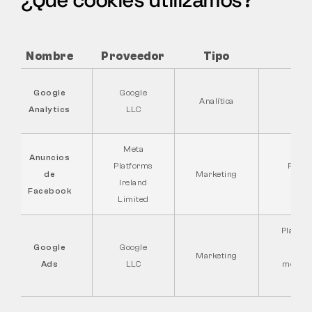
DEVOLUCIONES
Nombre
Proveedor
Tipo
La he
Google
Google
Analítica
com
Analytics
LLC
Meta
Anuncios
Platforms
Plataf
de
Marketing
Ireland
per
Facebook
Limited
Platafo
Google
Google
los a
Marketing
Ads
LLC
mejorar