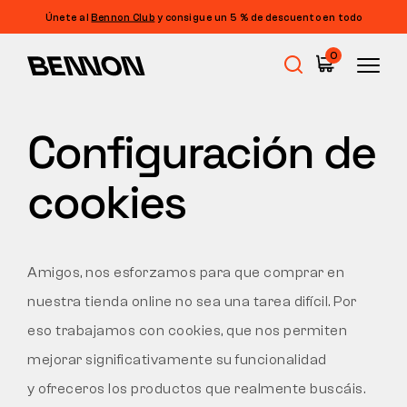
Únete al
Bennon Club
y consigue un 5 % de descuento en todo
0
Rebajas
Configuración de
cookies
Calzado de trabajo
Barefoot
Amigos, nos esforzamos para que comprar en
nuestra tienda online no sea una tarea difícil. Por
Outdoor
eso trabajamos con cookies, que nos permiten
mejorar significativamente su funcionalidad
Calzado informal
y ofreceros los productos que realmente buscáis.