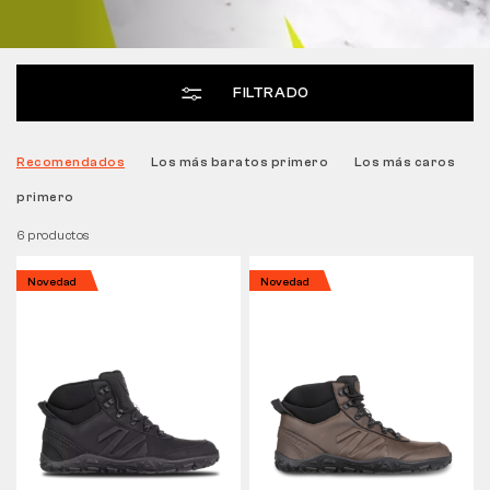
Táctico
FILTRADO
Ropa
Recomendados
Los más baratos primero
Los más caros
primero
TODO SOBRE LA COMPRA
6 productos
SOBRE NOSOTROS
Novedad
Novedad
BLOG
LABORATORIO BENNON
TIENDA CON CAFETERÍA
CONTACTO